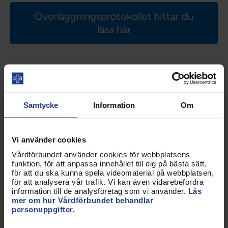
Överläggningsprotokollet hittar du
läsa här
Några viktiga delar:
Dialog ska föras mellan lokal chef och lokal
Samtycke
Information
Om
förtroendevald utifrån
överläggningsprotokollet och dess bilagor i
syfte att öka förståelsen för löneöversyn och
Vi använder cookies
process lokalt.
Lönesamtalsmodellen ska användas – alltså
Vårdförbundet använder cookies för webbplatsens
funktion, för att anpassa innehållet till dig på bästa sätt,
samtal ska föras mellan lönesättande chef och
för att du ska kunna spela videomaterial på webbplatsen,
medarbetare och medarbetare ska få besked
för att analysera vår trafik. Vi kan även vidarebefordra
om lön ihop med en motivation.
information till de analysföretag som vi använder.
Läs
Kompetensportalen används för
mer om hur Vårdförbundet behandlar
dokumentation.
personuppgifter.
Lönekriterier ska vara välkända och