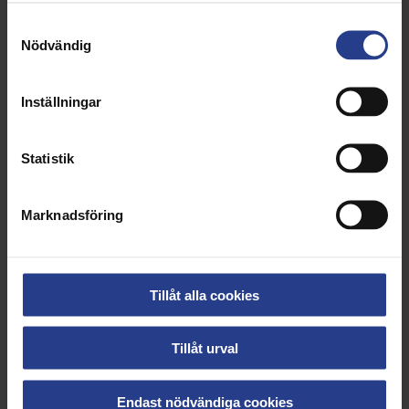
kommunicerade.
Den nya lönen ska betalas ut i april.
Samtyckesval
Nödvändig
Om du har frågor kring löneöversynen eller
underlaget är du välkommen att kontakta
Inställningar
förtroendevald coach – kontaktuppgifter hittar du
här:
Statistik
Förtroendevalda med facklig tid
Marknadsföring
Hör gärna av dig om det uppstår problem under
processens gång så kan vi stötta dig.
Tillåt alla cookies
Uppdaterad:
22 dec 2022
Tillåt urval
Dela sidan:
Endast nödvändiga cookies