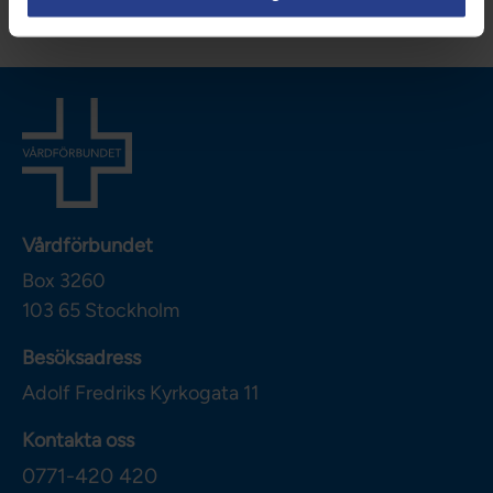
Vårdförbundet
Box 3260
103 65
Stockholm
Besöksadress
Adolf Fredriks Kyrkogata 11
Kontakta oss
0771-420 420