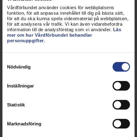
Nedan är ett utdrag från överläggningsprotokollet
(
läs hela överläggningsprotokollet
:
Vårdförbundet använder cookies för webbplatsens
funktion, för att anpassa innehållet till dig på bästa sätt,
”Parterna har diskuterat förutsättningarna för vilka
för att du ska kunna spela videomaterial på webbplatsen,
medarbetare som omfattas av satsningen.
för att analysera vår trafik. Vi kan även vidarebefordra
information till de analysföretag som vi använder.
Läs
Vårdförbundet anser att arbetsgivaren borde ha en
mer om hur Vårdförbundet behandlar
generösare hållning gällande medlemmar som varit
personuppgifter.
föräldralediga, sjukskrivna, studielediga eller bytt
klinik, utifrån satsningens ursprungliga syfte
Samtyckesval
kopplat till att minska hyrberoendet
Nödvändig
samt bidragit till kontinuitet för att inte bli
hyrberoende.
Inställningar
Vårdförbundet noterar också att formuleringen av
kriteriet avseende antal arbetade helger riskerar att
Statistik
exkludera kliniker med ett omfattande
hyrberoende men även kliniker som lyckats jobba
med att behålla medarbetare och inte gjort sig
Marknadsföring
hyrberoende vilket motverkar intentionen med