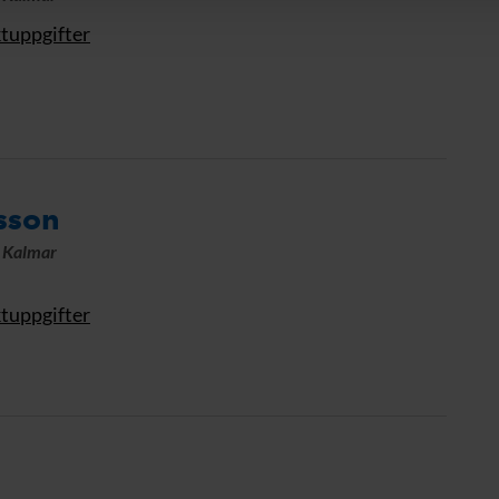
ktuppgifter
sson
, Kalmar
ktuppgifter