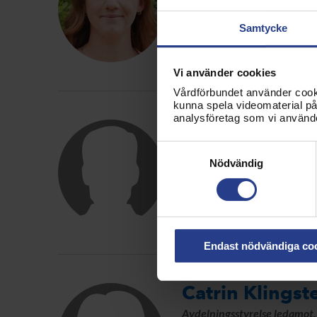
Kongressombud, Kalmar
Logga in för att se konta
Samtycke
Vi använder cookies
Vårdförbundet använder cookie
kunna spela videomaterial på 
analysföretag som vi använd
Mats Karlsson
Samtyckesval
Avdelningsstyrelse ledamot
Nödvändig
Kongressombud ersättare, 
Logga in för att se konta
Endast nödvändiga co
Catrin Klingst
Avdelningsstyrelse ledamot