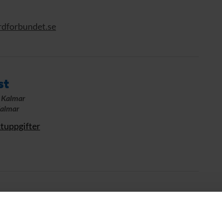
rdforbundet.se
st
, Kalmar
Kalmar
ktuppgifter
nsson
, Kalmar