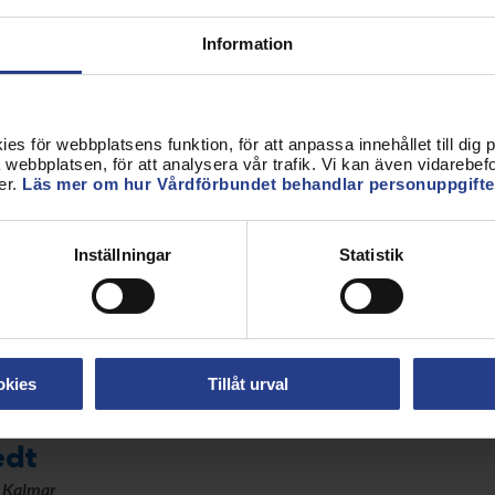
ktuppgifter
Information
s för webbplatsens funktion, för att anpassa innehållet till dig på
webbplatsen, för att analysera vår trafik. Vi kan även vidarebefor
er.
Läs mer om hur Vårdförbundet behandlar personuppgifte
, Kalmar
Inställningar
Statistik
Kalmar
ktuppgifter
okies
Tillåt urval
edt
, Kalmar