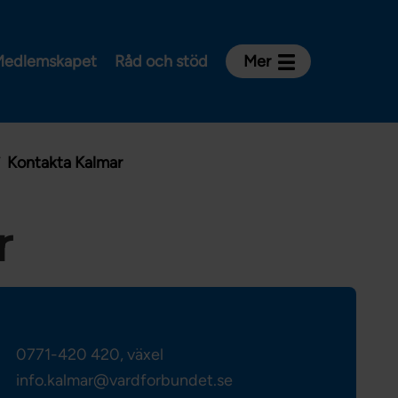
edlemskapet
Råd och stöd
Mer
Kontakt
Avdelningar och riksklubbar
Kontakta Kalmar
Om Vårdförbundet
Press
Aktiviteter och utbildningar
r
För dig som är:
Sjuksköterska
Barnmorska
Röntgensjuksköterska
0771-420 420, växel
Biomedicinsk analytiker
info.kalmar@vardforbundet.se