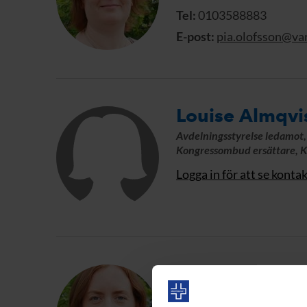
Tel:
0103588883
E-post:
pia.olofsson@va
Louise Almqvi
Avdelningsstyrelse ledamot
Kongressombud ersättare, 
Logga in för att se konta
Rebecca Håka
Avdelningsstyrelse ledamot