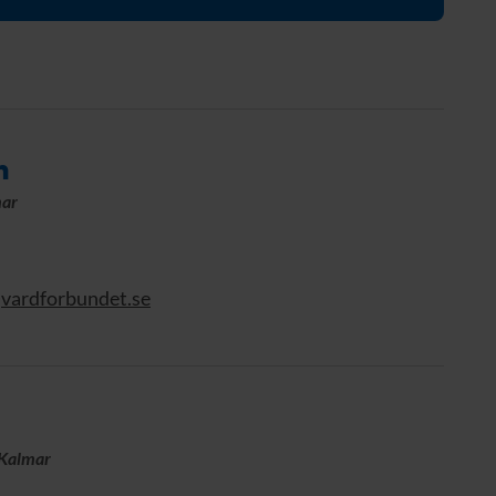
Förtroendevald
Student
Chef
m
mar
vardforbundet.se
 Kalmar