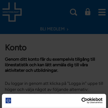
BLI MEDLEM
Konto
Genom ditt konto får du exempelvis tillgång till
lönestatistik och kan lätt anmäla dig till våra
aktiviteter och utbildningar.
Du loggar in genom att klicka på "Logga in" uppe till
höger och välja något av följande alternativ:
Mobilt BankID, BankID, Telia/SITHS eller Nordea.