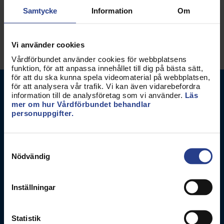
Samtycke
Information
Om
Kategorier:
Medlemskap
Nationellt
Vi använder cookies
Vårdförbundet använder cookies för webbplatsens
funktion, för att anpassa innehållet till dig på bästa sätt,
för att du ska kunna spela videomaterial på webbplatsen,
för att analysera vår trafik. Vi kan även vidarebefordra
information till de analysföretag som vi använder.
Läs
mer om hur Vårdförbundet behandlar
personuppgifter.
Samtyckesval
Vårdförbundet
Nödvändig
Box 3260
103 65
Stockholm
Inställningar
Besöksadress
Adolf Fredriks Kyrkogata 11
Statistik