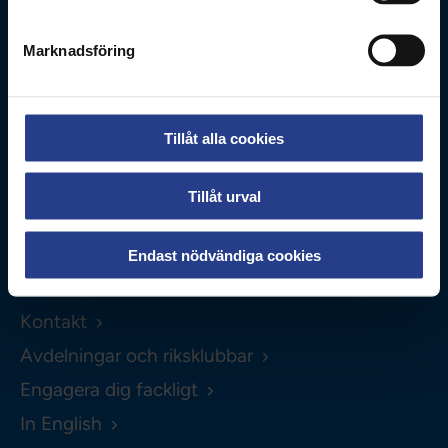
Kontakta oss
Marknadsföring
0771-420 420
Om webbplatsen
Tillåt alla cookies
Personuppgifter
Tillåt urval
Kakor
Hitta direkt
Endast nödvändiga cookies
Lönestatistik
Kontakt
Avdelningar och riksklubbar
Engagera dig fackligt
In English