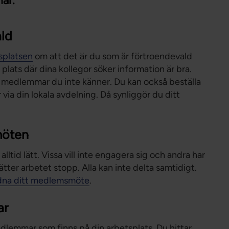
ar.
Förtroendevald
Student
ald
Chef
splatsen
om att det är du som är förtroendevald
plats där dina kollegor söker information är bra.
er medlemmar du inte känner. Du kan också beställa
via din lokala avdelning. Då synliggör du ditt
möten
lltid lätt. Vissa vill inte engagera sig och andra har
sätter arbetet stopp. Alla kan inte delta samtidigt.
dna ditt medlemsmöte
.
ar
lemmar som finns på din arbetsplats. Du hittar