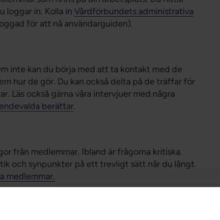
loggar in. Kolla in
Vårdförbundets administrativa
oggad för att nå användarguiden).
m inte kan du börja med att ta kontakt med de
m hur de gör. Du kan också delta på de träffar för
ar. Läs också gärna våra intervjuer med några
endevalda berättar
.
or från medlemmar. Ibland är frågorna kritiska.
ik och synpunkter på ett trevligt sätt når du långt.
ska medlemmar.