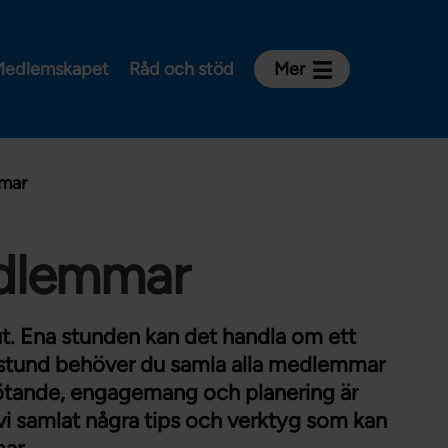
edlemskapet
Råd och stöd
Mer
Kontakt
Avdelningar och riksklubbar
mar
Om Vårdförbundet
Press
Aktiviteter och utbildningar
dlemmar
För dig som är:
Sjuksköterska
. Ena stunden kan det handla om ett
Barnmorska
 stund behöver du samla alla medlemmar
emötande, engagemang och planering är
Röntgensjuksköterska
r vi samlat några tips och verktyg som kan
Biomedicinsk analytiker