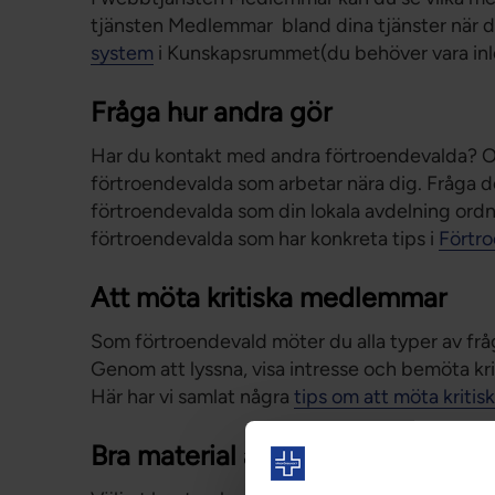
tjänsten Medlemmar bland dina tjänster när du 
system
i Kunskapsrummet(du behöver vara inl
Fråga hur andra gör
Har du kontakt med andra förtroendevalda? O
förtroendevalda som arbetar nära dig. Fråga de
förtroendevalda som din lokala avdelning ordn
förtroendevalda som har konkreta tips i
Förtro
Att möta kritiska medlemmar
Som förtroendevald möter du alla typer av fråg
Genom att lyssna, visa intresse och bemöta krit
Här har vi samlat några
tips om att möta kriti
Bra material att ha till hands