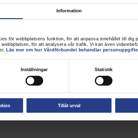
u kan ha till hands i olika typer av möten med
ler presentation? Eller kan du dela ut broschyrer i
Information
ket ämne som engagerar dig och dina kollegor.
Här
s för webbplatsens funktion, för att anpassa innehållet till dig på
webbplatsen, för att analysera vår trafik. Vi kan även vidarebefor
er.
Läs mer om hur Vårdförbundet behandlar personuppgifte
dlemmar i
Verktygslådan.
Har du till exempel sett
mötet
?
Inställningar
Statistik
okies
Tillåt urval