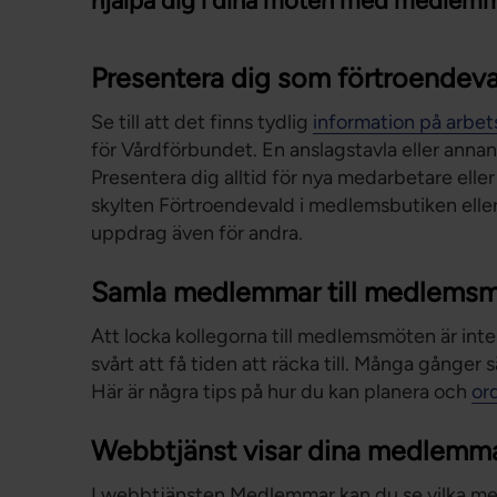
hjälpa dig i dina möten med medlemm
Presentera dig som förtroendev
Se till att det finns tydlig
information på arbet
för Vårdförbundet. En anslagstavla eller annan 
Presentera dig alltid för nya medarbetare ell
skylten Förtroendevald i medlemsbutiken eller 
uppdrag även för andra.
Samla medlemmar till medlems
Att locka kollegorna till medlemsmöten är inte a
svårt att få tiden att räcka till. Många gånger 
Här är några tips på hur du kan planera och
or
Webbtjänst visar dina medlemm
I webbtjänsten Medlemmar kan du se vilka med