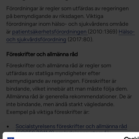
Förordningar är regler som utfärdas av regeringen
på bemyndigande av riksdagen. Viktiga
förordningar inom hälso- och sjukvårdens område
är
patientsäkerhetsförordningen
(2010:1369)
Hälso-
och sjukvårdsförordning
(2017:80).
Föreskrifter och allmänna råd
Föreskrifter och allmänna råd är regler som
utfärdas av statliga myndigheter efter
bemyndigande av regeringen. Föreskrifter är
bindande, vilket innebär att man måste följa dem.
Allmänna råd är generella rekommendationer. De är
inte bindande, men ändå starkt vägledande.
Exempel på viktiga föreskrifter är:
Socialstyrelsens föreskrifter och allmänna råd
(SOSFS 2011:9) om ledningssystem för