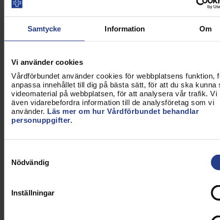
systematiskt kvalitetsarbete.
Socialstyrelsens föreskrifter och allmänna råd
Samtycke
Information
Om
(HSLF-FS 2016:40) om journalföring och
behandling av personuppgifter i hälso- och
sjukvården.
Vi använder cookies
Socialstyrelsens föreskrifter och allmänna råd
Vårdförbundet använder cookies för webbplatsens funktion, fö
(HSLF-FS 2017:37) om ordination och
anpassa innehållet till dig på bästa sätt, för att du ska kunna
hantering av läkemedel i hälso- och
videomaterial på webbplatsen, för att analysera vår trafik. Vi
även vidarebefordra information till de analysföretag som vi
sjukvården.
använder.
Läs mer om hur Vårdförbundet behandlar
personuppgifter.
Inom vissa områden kompletterar Socialstyrelsen
innehållet i föreskrifter och allmänna råd med
Samtyckesval
handböcker. De innehåller fakta, kunskapsunderlag
Nödvändig
och kommentarer som stöd för hur regelverket ska
tillämpas.
Inställningar
Exempel på handböcker är: Journalföring och
behandling av personuppgifter i hälso- och