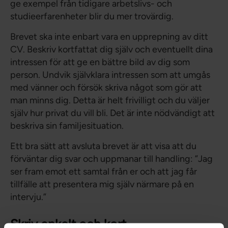
ge exempel från tidigare arbetslivs- och
studieerfarenheter blir du mer trovärdig.
Brevet ska inte enbart vara en upprepning av ditt
CV. Beskriv kortfattat dig själv och eventuellt dina
intressen för att ge en bättre bild av dig som
person. Undvik självklara intressen som att umgås
med vänner och försök skriva något som gör att
man minns dig. Detta är helt frivilligt och du väljer
själv hur privat du vill bli. Det är inte nödvändigt att
beskriva sin familjesituation.
Ett bra sätt att avsluta brevet är att visa att du
förväntar dig svar och uppmanar till handling: ”Jag
ser fram emot ett samtal från er och att jag får
tillfälle att presentera mig själv närmare på en
intervju.”
Skriv enkelt och kort