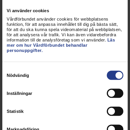
roll, men deras uppdrag måste hållas isär från
Vi använder cookies
välfärdens arbetsuppgifter. Att välfärd och
Vårdförbundet använder cookies för webbplatsens
ordningsmakt inte delar all information är
funktion, för att anpassa innehållet till dig på bästa sätt,
avgörande för att sjuka och människor i utsatta
för att du ska kunna spela videomaterial på webbplatsen,
situationer ska kunna få sina grundläggande
för att analysera vår trafik. Vi kan även vidarebefordra
information till de analysföretag som vi använder.
Läs
rättigheter.
mer om hur Vårdförbundet behandlar
personuppgifter.
Angiveri skulle också leda till att färre vill arbeta i
välfärdens yrken eftersom det strider mot
yrkesetiken. Det leder därmed till ännu större brist
Samtyckesval
på personal med rätt kompetens och sämre
Nödvändig
välfärd.
Inställningar
Läget i välfärden är redan oerhört ansträngt.
Samtidigt som det läggs fram ett förslag om en
angiverilagstiftning ser vi att statsbidragen minskar
Statistik
för kommuner och regioner.
Samtliga regioner och 173 av 290 kommuner räknar
Marknadsföring