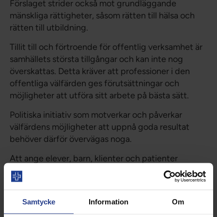
Förslaget strider också mot grundläggande
mänskliga rättigheter, såsom rätten till hälsa och
rätten till utbildning.
Tillit till och förtroende för offentlig verksamhet är
samhällets största tillgångar och kan inte nog
överskattas. Detta kräver att professioner i den
offentliga välfärden ges förutsättningar och
möjligheter att utföra sitt arbete på bästa sätt.
Politiska initiativ som motverkar och påverkar
välfärdens möjligheter att uppnå goda resultat
behöver därför övervägas noga.
Att ange elever, barn, klienter och patienter
kommer att avskräcka människor från att söka
samhällets stöd. Det kommer leda till mänskliga
tragedier.
Samtycke
Information
Om
Vi ifrågasätter inte Polisen eller Migrationsverkets