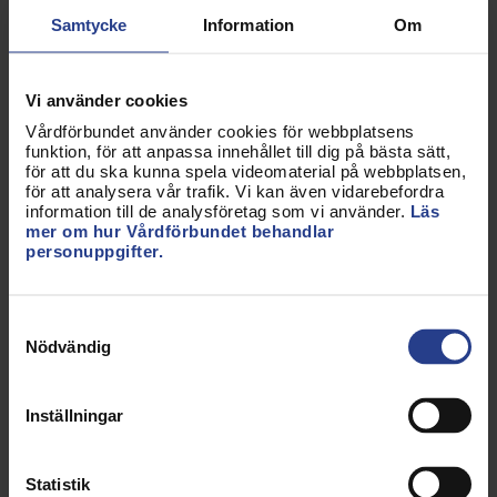
och extra kritiska är de i åldersgruppen 50–64 år.
Samtycke
Information
Om
Det är en signal till politikerna att väljarna förväntar
sig att Sverige står bättre rustat inför nästa
vårdkris.
Vi använder cookies
Vårdförbundet använder cookies för webbplatsens
Förtroendet är sannolikt påverkat efter problemen
funktion, för att anpassa innehållet till dig på bästa sätt,
med flaskhalsar i testning, brist på
för att du ska kunna spela videomaterial på webbplatsen,
för att analysera vår trafik. Vi kan även vidarebefordra
skyddsutrustning och tragedin med många
information till de analysföretag som vi använder.
Läs
dödsfall i covid inom äldreomsorgen.
mer om hur Vårdförbundet behandlar
personuppgifter.
Sju av tio (69 procent) anser att staten ska ha det
övergripande ansvaret för hälso- och sjukvården i
Samtyckesval
Sverige.
Nödvändig
Resultaten visar en koppling mellan missnöje med
den egna regionens hantering av pandemin och
Inställningar
krav på ökat statligt ansvar. Det bör nuvarande
regering och kommande regering ta till sig!
Statistik