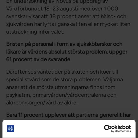
En undersökning av Novus på uppdrag av
Vårdförbundet 18–23 augusti med över 1 000
svenskar visar att 38 procent anser att hälso- och
sjukvården har lyfts i ganska liten eller mycket liten
utsträckning inför valet.
Bristen på personal i form av sjuksköterskor och
läkare är vårdens absolut största problem, uppger
61 procent av de svarande.
Därefter ses väntetider på akuten och köer till
specialistvård som de stora problemen. Väljarna
anser att de största utmaningarna finns inom
psykiatrin, primärvården/vårdcentralerna och
äldreomsorgen/vård av äldre.
Bara 11 procent upplever att partierna generellt har
dragit lärdomar av pandemin.
59 procent anser att partierna inte dragit lärdomar