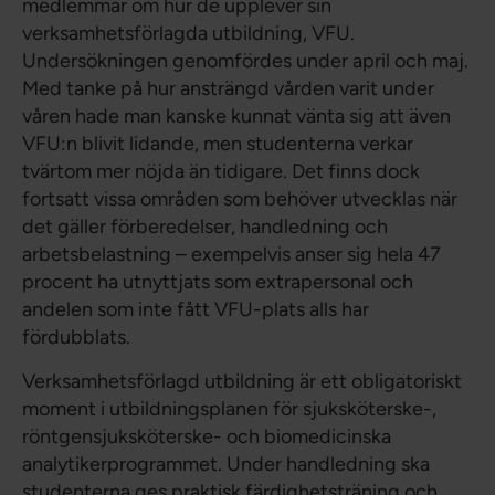
medlemmar om hur de upplever sin
verksamhetsförlagda utbildning, VFU.
Undersökningen genomfördes under april och maj.
Med tanke på hur ansträngd vården varit under
våren hade man kanske kunnat vänta sig att även
VFU:n blivit lidande, men studenterna verkar
tvärtom mer nöjda än tidigare. Det finns dock
fortsatt vissa områden som behöver utvecklas när
det gäller förberedelser, handledning och
arbetsbelastning – exempelvis anser sig hela 47
procent ha utnyttjats som extrapersonal och
andelen som inte fått VFU-plats alls har
fördubblats.
Verksamhetsförlagd utbildning är ett obligatoriskt
moment i utbildningsplanen för sjuksköterske-,
röntgensjuksköterske- och biomedicinska
analytikerprogrammet. Under handledning ska
studenterna ges praktisk färdighetsträning och