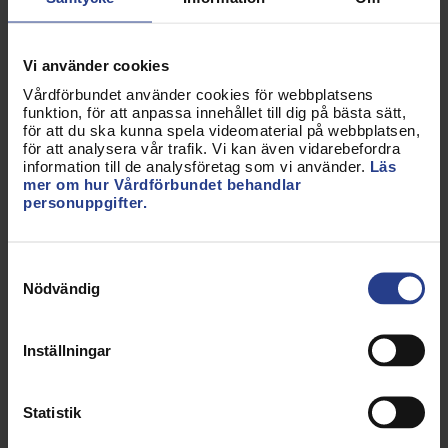
Alla handledare ska ha genomgått en
handledarutbildning. Verksamheter som saknar
Vi använder cookies
utbildade handledare ska inte ta emot studenter.
Vårdförbundet använder cookies för webbplatsens
funktion, för att anpassa innehållet till dig på bästa sätt,
för att du ska kunna spela videomaterial på webbplatsen,
2. Bättre villkor för handledare
för att analysera vår trafik. Vi kan även vidarebefordra
information till de analysföretag som vi använder.
Läs
Handledarna behöver få mer tid avsatt för
mer om hur Vårdförbundet behandlar
personuppgifter.
reflektion tillsammans med studenten. De ska även
få tid och möjlighet att förbereda sig inför VFU-
perioden samt få tillgång till studentens kursplan i
Samtyckesval
god tid.
Nödvändig
3. Programråd
Inställningar
Skapa programråd där representanter från lärosäte,
samtliga terminer på utbildningarna och klinisk
verksamhet träffas och diskuterar VFU- och
Statistik
utbildningsfrågor, utbyter tankar, idéer och