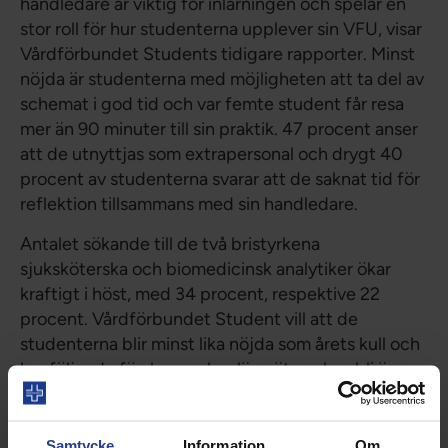
handledare är viktig för inlärningen och spelar en
stor roll för hur studenterna upplever sin VFU, visar
Vårdförbundet Students tidigare rapporter. Minst
nöjda är studenterna med möjligheten att ta del av
schemat i god tid och var femte student får resa
mer än 90 minuter till sin praktik. 47 procent anser
att de utnyttjas som extrapersonal och drygt 40
procent av studenterna svarar att de saknat tid för
reflektion tillsammans med sin handledare.
Antalet sökande till de två bristyrkena
sjuksköterska och biomedicinsk analytiker ökar
kraftigt i höst, med 34 procent, respektive 22
procent. Vårdförbundet Student vill att de
studenterna blir minst lika nöjda som årets kull och
har följande förslag om hur lärosätena kan bli ännu
bättre;
1. Obligatorisk handledarutbildning
Samtycke
Information
Om