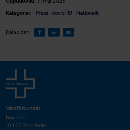
Uppdaterad:
31 mar 2025
Kategorier:
Press
covid-19
Nationellt
Dela sidan:
Vårdförbundet
Box 3260
103 65
Stockholm