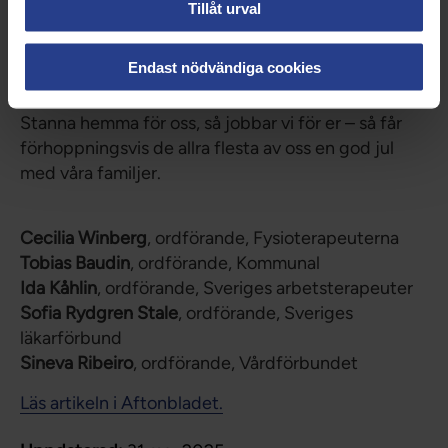
Vi i hälso- och sjukvården är oerhört stolta över vad
Tillåt urval
vi har klarat av hittills. Vi har ställt om, ställt upp och
jobbat ihop som ett effektivt team.
Endast nödvändiga cookies
Nu vill vi att vi gör det tillsammans som befolkning:
Stanna hemma för oss, så jobbar vi för er – så får
förhoppningsvis de allra flesta av oss en god jul
med våra familjer.
Cecilia Winberg
, ordförande, Fysioterapeuterna
Tobias Baudin
, ordförande, Kommunal
Ida Kåhlin
, ordförande, Sveriges arbetsterapeuter
Sofia Rydgren Stale
, ordförande, Sveriges
läkarförbund
Sineva Ribeiro
, ordförande, Vårdförbundet
Läs artikeln i Aftonbladet.