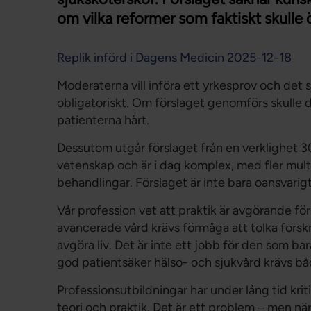
om vilka reformer som faktiskt skulle 
Replik införd i Dagens Medicin 2025-12-18
Moderaterna vill införa ett yrkesprov och det 
obligatoriskt. Om förslaget genomförs skulle d
patienterna hårt.
Dessutom utgår förslaget från en verklighet 30 
vetenskap och är i dag komplex, med fler mul
behandlingar. Förslaget är inte bara oansvarigt 
Vår profession vet att praktik är avgörande fö
avancerade vård krävs förmåga att tolka forsk
avgöra liv. Det är inte ett jobb för den som ba
god patientsäker hälso- och sjukvård krävs bå
Professionsutbildningar har under lång tid kri
teori och praktik. Det är ett problem – men nä