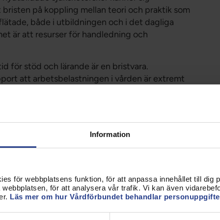
t bristen på koppling mellan teori och praktik som
lätade, både i utbildningen och i det dagliga
et är att resurser för handledning och
id för stöd och lärande är en bristvara.
pport att arbetsbelastningen i vården är extremt
ighet att ge den introduktion som krävs för att nya
nsen blir inte bara osäkerhet hos nyutbildade –
vingas kompromissa med vårdens kvalitet.
s förändringar av sjuksköterskeutbildningen. Det är
Information
aktum att den danska utbildningen är längre än den
 lyfta fram fakta i stället för antaganden om hur
nland. Reformen införs först 2027, så det finns
s för webbplatsens funktion, för att anpassa innehållet till dig på
webbplatsen, för att analysera vår trafik. Vi kan även vidarebefor
 tre år och haft goda möjligheter att genomföra
er.
Läs mer om hur Vårdförbundet behandlar personuppgifte
ngen. Tyvärr har vården nedprioriterats och