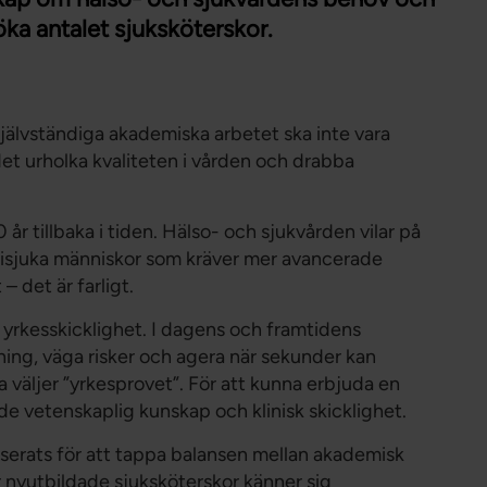
Förtroendevald
öka antalet sjuksköterskor.
Student
Chef
självständiga akademiska arbetet ska inte vara
et urholka kvaliteten i vården och drabba
år tillbaka i tiden. Hälso- och sjukvården vilar på
tisjuka människor som kräver mer avancerade
– det är farligt.
r yrkesskicklighet. I dagens och framtidens
ning, väga risker och agera när sekunder kan
ra väljer ”yrkesprovet”. För att kunna erbjuda en
de vetenskaplig kunskap och klinisk skicklighet.
tiserats för att tappa balansen mellan akademisk
r nyutbildade sjuksköterskor känner sig