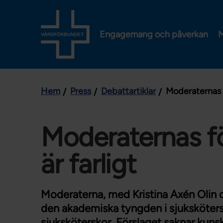
Engagemang och påverkan
M
Hem
Press
Debattartiklar
Moderaternas fö
Moderaternas fö
är farligt
Moderaterna, med Kristina Axén Olin o
den akademiska tyngden i sjukskötersk
sjuksköterskor. Förslaget saknar kun