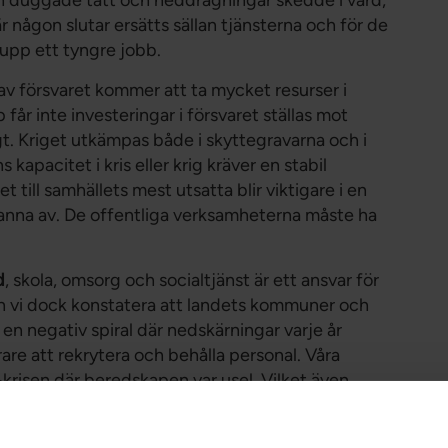
r någon slutar ersätts sällan tjänsterna och för de
upp ett tyngre jobb.
v försvaret kommer att ta mycket resurser i
år inte investeringar i försvaret ställas mot
igt. Kriget utkämpas både i skyttegravarna och i
apacitet i kris eller krig kräver en stabil
till samhällets mest utsatta blir viktigare i en
stanna av. De offentliga verksamheterna måste ha
d
, skola, omsorg och socialtjänst är ett ansvar för
an vi dock konstatera att landets kommuner och
 i en negativ spiral där nedskärningar varje år
årare att rekrytera och behålla personal. Våra
isen där beredskapen var usel. Vilket även
ra av deras åtgärdsförslag har inte blivit