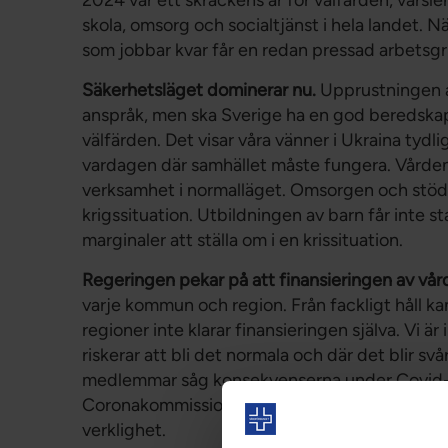
skola, omsorg och socialtjänst i hela landet. Nä
som jobbar kvar får en redan pressad arbetsgr
Säkerhetsläget dominerar nu.
Upprustningen a
anspråk, men ska Sverige ha en god beredskap f
välfärden. Det visar våra vänner i Ukraina tydl
vardagen där samhället måste fungera. Vårdens k
verksamhet i normalläget. Omsorgen och stödet 
krigssituation. Utbildningen av barn får inte 
marginaler att ställa om i en krissituation.
Regeringen pekar på att finansieringen av vår
varje kommun och region. Från fackligt håll k
regioner inte klarar finansieringen själva. Vi är
riskerar att bli det normala och där det blir sv
medlemmar såg konsekvenserna under Covid-kr
Coronakommissionen slog fast i sin rapport, fle
verklighet.