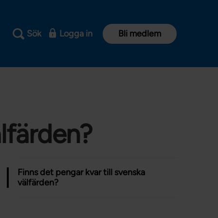
Sök
Logga in
Bli medlem
älfärden?
Finns det pengar kvar till svenska
välfärden?