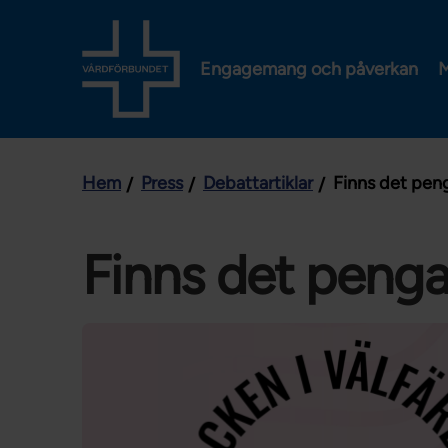
Engagemang och påverkan
M
Hem
Press
Debattartiklar
Finns det peng
Finns det pengar