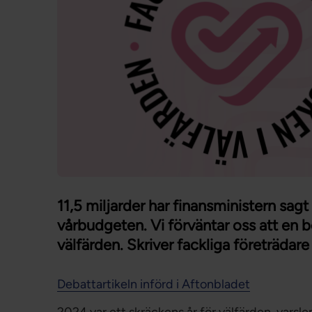
11,5 miljarder har finansministern sagt
vårbudgeten. Vi förväntar oss att en
välfärden. Skriver fackliga företrädare 
Debattartikeln införd i Aftonbladet
2024 var ett skräckens år för välfärden, vars