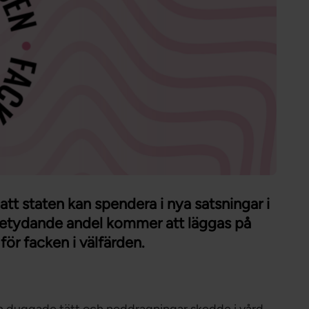
Förtroendevald
Student
Chef
 att staten kan spendera i nya satsningar i
 betydande andel kommer att läggas på
för facken i välfärden.
len duggade tätt och neddragningar skedde i vård,