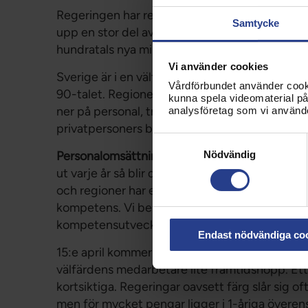
Regeringen har redan aviserat ett paket på 5,
Samtycke
upp en stor del av det reformutrymme som finn
hundratals nya miljarder till försvaret inte bli
Vi använder cookies
Sverige är i en välfärdskris. Vi ser nu i komm
Vårdförbundet använder cookie
90-talet. Regioner och kommuner får enligt la
kunna spela videomaterial på 
ner på personal, trots skriande behov. Är det d
analysföretag som vi använd
privatpersoners badrumsrenoveringar?
Samtyckesval
Personalomsättningen är i stora delar av välfär
Nödvändig
ut varje år så blir det svårt att driva en prof
och regioner har ett gemensamt ansvar för att 
kompetens. Vi behöver bättre förutsättningar 
kompetensutveckling för att anställda ska st
Endast nödvändiga co
15:e april kommer regeringen att presentera si
välfärdens medarbetare lite framtidshopp. Ett 
kortsiktiga. Regeringar oavsett färg slår sig of
men för mycket pengar ligger i 1-åriga övere