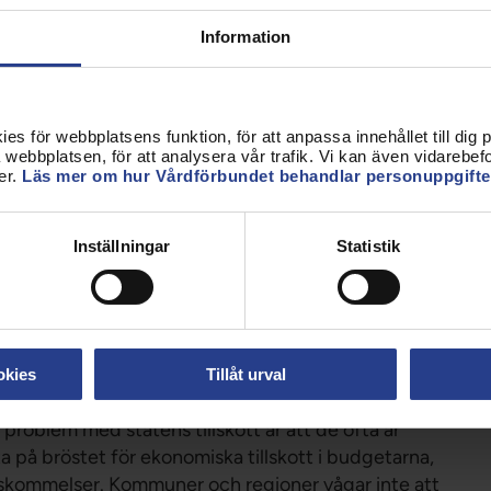
8 miljarder där en höjning av ROT-avdraget äter
Information
s. Det är viktigt att politikens besked om
r på bekostnad av välfärden.
uner och regioner de största nedskärningarna sedan
s för webbplatsens funktion, för att anpassa innehållet till dig på
g inte gå med underskott och tvingas därför skära
webbplatsen, för att analysera vår trafik. Vi kan även vidarebefor
å rimligt att lägga statens pengar på
er.
Läs mer om hur Vårdförbundet behandlar personuppgifte
den ohållbar.
Om en tredjedel av kollegorna byts
Inställningar
Statistik
essionell och hållbar verksamhet. Sveriges kommuner
behålla och rekrytera tillräcklig personal med rätt
för att skapa en god arbetsmiljö och
anna kvar och utvecklas med verksamheten.
okies
Tillåt urval
n vårbudget, då har politiken en chans att ge
problem med statens tillskott är att de ofta är
ta på bröstet för ekonomiska tillskott i budgetarna,
nskommelser. Kommuner och regioner vågar inte att