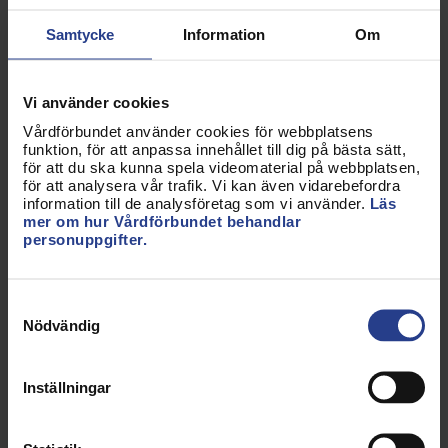
Vi har drivit utvecklingen av professionerna;
Samtycke
Information
Om
kämpat för utbildningar, för mer forskning, för
högre lön och bättre arbetsmiljö. Alla våra yrken har
nu legitimation. Legitimationen är det viktigaste
Vi använder cookies
beviset på din kunskap och lämplighet att arbeta i
Vårdförbundet använder cookies för webbplatsens
vården. Den är också ett tecken på att samhället
funktion, för att anpassa innehållet till dig på bästa sätt,
erkänner att våra yrken kräver spetskompetens.
för att du ska kunna spela videomaterial på webbplatsen,
för att analysera vår trafik. Vi kan även vidarebefordra
information till de analysföretag som vi använder.
Läs
Professionaliseringen utvecklar både oss och
mer om hur Vårdförbundet behandlar
samhället. Vi möter och utmanar alla tendenser på
personuppgifter.
en motsatt utveckling.
Vi kan inte ta de landvinningar som gjorts för givna.
Samtyckesval
Rätten att sluta sig samman och kampen för bra
Nödvändig
villkor har varit och är förutsättningar för våra
yrkens möjligheter.
Inställningar
Våra medlemmars kunskap och engagemang är
grunden och drivkraften i vårt arbete. Solidaritet är