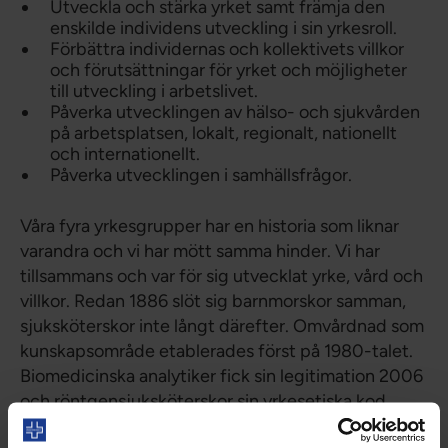
Utveckla och stärka yrket samt främja den
enskilde individens utveckling i sin yrkesroll.
Förbättra individernas och kollektivets villkor
och förutsättningar för yrket och möjligheter
till utveckling i arbetslivet.
Påverka utvecklingen av hälso- och sjukvården
på arbetsplatsen, lokalt, regionalt, nationellt
och internationellt.
Påverka utvecklingen i samhällsfrågor.
Våra fyra yrkesgrupper har en historia som liknar
varandra och vi har mött samma hinder. Vi har
tillsammans och var för sig utvecklat yrke, vård och
villkor. Redan 1886 slöt sig barnmorskor samman,
sjuksköterskor inte långt därefter. Omvårdnad som
kunskapsområde etablerades först på 1980-talet.
Biomedicinska analytiker fick sin legitimation 2006
och röntgensjuksköterskor sin yrkesetiska kod
2008.