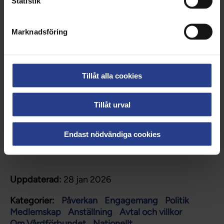
Statistik
viktigt för oss, med varandra och med det arbete vi
utför.
Marknadsföring
RELATERADE LÄNKAR
Tillåt alla cookies
Vår vision
Tillåt urval
Endast nödvändiga cookies
Uppdaterad:
28 jan 2026
Kategorier:
Påverkan
Engagemang
Politik
Medlemskap
Anställning
Avtal och villkor
Om Vårdförbundet
Nationellt