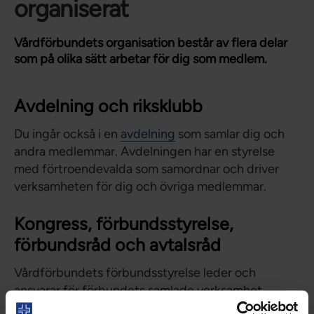
organiserat
Vårdförbundets organisation består av flera delar
som på olika sätt arbetar för dig som medlem.
Avdelning och riksklubb
Du ingår också i en
avdelning
som samlar dig och
andra medlemmar. Avdelningen har en styrelse
med förtroendevalda som samordnar och driver
verksamheten för dig och övriga medlemmar.
Kongress, förbundsstyrelse,
förbundsråd och avtalsråd
Vårdförbundets förbundsstyrelse leder och
ansvarar för förbundets samlade verksamhet.
Förbundsstyrelsen
får sitt uppdrag från