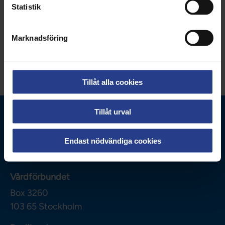
Kategorier:
Medlemskap
Om Vårdförbundet
Statistik
Nationellt
Marknadsföring
Dela sidan:
Tillåt alla cookies
Tillåt urval
Endast nödvändiga cookies
Vårdförbundet
Box 3260
103 65
Stockholm