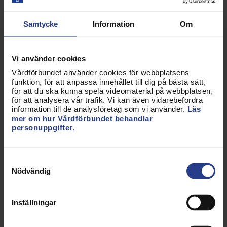
kongressen som är Vårdförbundets högsta
beslutande organ.
Kongressen
samlas vart fjärde år
Samtycke
Information
Om
och beslutar om mål och riktlinjer för
Vårdförbundet. Förbundsstyrelsen har två viktiga
rådgivande organ. Det ena är
förbundsrådet
där
Vi använder cookies
alla avdelningars ordförande ingår. Det andra är
Vårdförbundet använder cookies för webbplatsens
funktion, för att anpassa innehållet till dig på bästa sätt,
avtalsrådet
som ger förbundsstyrelsen råd om
för att du ska kunna spela videomaterial på webbplatsen,
kollektivavtal ska sägas upp eller förlängas.
för att analysera vår trafik. Vi kan även vidarebefordra
information till de analysföretag som vi använder.
Läs
mer om hur Vårdförbundet behandlar
Kansliet
personuppgifter.
Vårdförbundets
kansli
har anställda i hela landet.
Kansliet får sitt uppdrag från förbundsstyrelsen
Samtyckesval
och arbetar för att stödja medlemmar och
Nödvändig
förtroendevalda att nå förbundets vision och mål.
Inställningar
Uppdaterad:
26 jun 2026