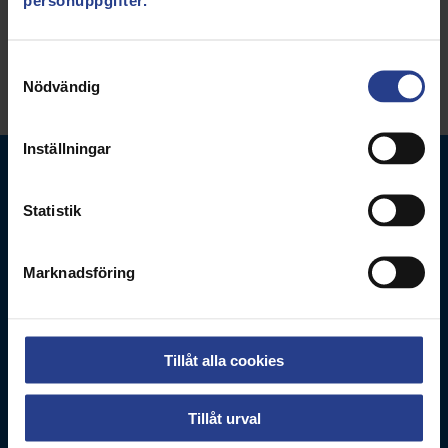
Samtyckesval
Nödvändig
Inställningar
Statistik
Marknadsföring
Vårdförbundet
Box 3260
103 65
Stockholm
Tillåt alla cookies
Besöksadress
Tillåt urval
Adolf Fredriks Kyrkogata 11