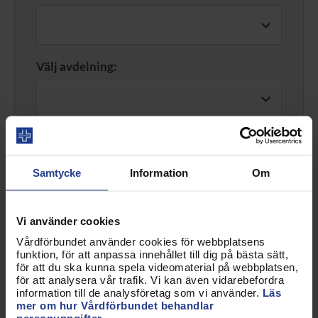
Välj avdelning:
Fritextsök
Du kan söka på både för- och efternamn tillsammans
eller var för sig. Du kan även söka på enstaka eller ett
Samtycke
Information
Om
par bokstäver, om du till exempel inte vet hela namnet.
Vi använder cookies
Vårdförbundet använder cookies för webbplatsens
funktion, för att anpassa innehållet till dig på bästa sätt,
Sök kontakter
för att du ska kunna spela videomaterial på webbplatsen,
för att analysera vår trafik. Vi kan även vidarebefordra
information till de analysföretag som vi använder.
Läs
mer om hur Vårdförbundet behandlar
personuppgifter.