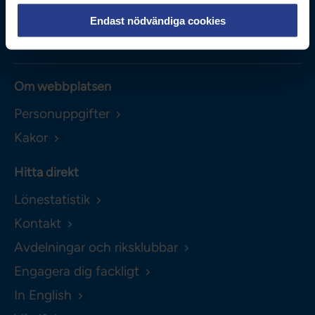
Kontakta oss
Endast nödvändiga cookies
0771-420 420
Om webbplatsen
Personuppgifter
Kakor
Hitta direkt
Lönestatistik
Kontakt
Avdelningar och riksklubbar
Engagera dig fackligt
In English