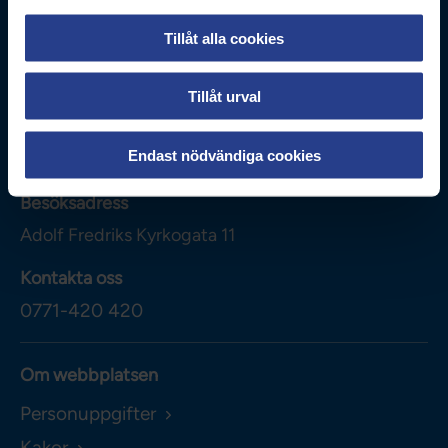
Tillåt alla cookies
Tillåt urval
Vårdförbundet
Box 3260
Endast nödvändiga cookies
103 65
Stockholm
Besöksadress
Adolf Fredriks Kyrkogata 11
Kontakta oss
0771-420 420
Om webbplatsen
Personuppgifter
Kakor