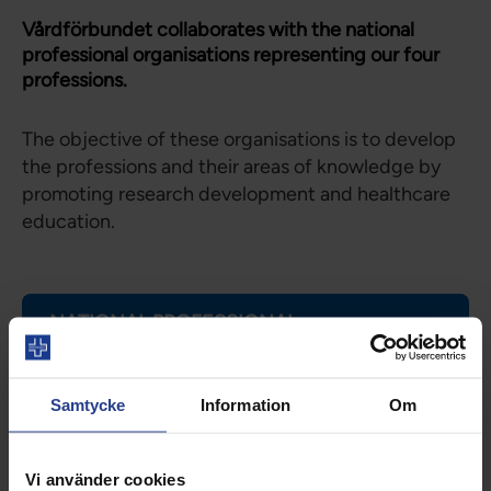
Vårdförbundet collaborates with the national
professional organisations representing our four
professions.
The objective of these organisations is to develop
the professions and their areas of knowledge by
promoting research development and healthcare
education.
NATIONAL PROFESSIONAL
ORGANISATIONS
Samtycke
Information
Om
The Swedish Institute for Biomedical
Labratory Science
Vi använder cookies