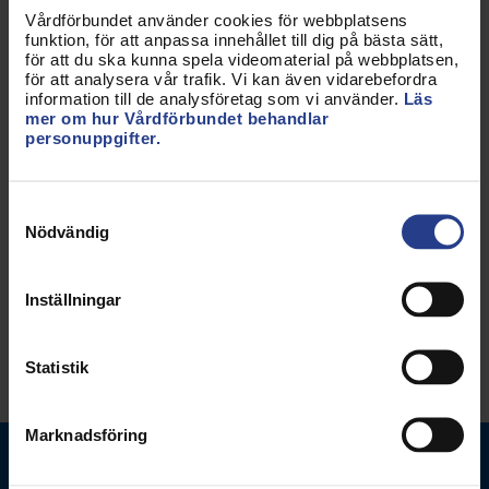
The Swedish Society of
Vårdförbundet använder cookies för webbplatsens
Radiographers
funktion, för att anpassa innehållet till dig på bästa sätt,
för att du ska kunna spela videomaterial på webbplatsen,
The Swedish Society of Nursing
för att analysera vår trafik. Vi kan även vidarebefordra
information till de analysföretag som vi använder.
Läs
mer om hur Vårdförbundet behandlar
personuppgifter.
Uppdaterad:
16 maj 2023
Samtyckesval
Nödvändig
Kategorier:
Internationellt
Om Vårdförbundet
Inställningar
Dela sidan:
Statistik
Marknadsföring