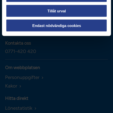
Box 3260
Tillåt urval
103 65
Stockholm
Besöksadress
Endast nödvändiga cookies
Adolf Fredriks Kyrkogata 11
Kontakta oss
0771-420 420
Om webbplatsen
Personuppgifter
Kakor
Hitta direkt
Lönestatistik