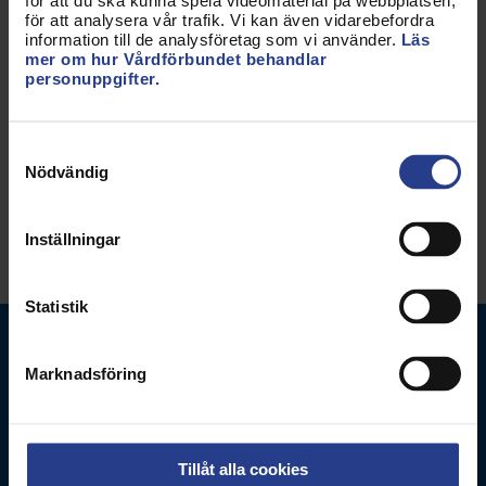
för att du ska kunna spela videomaterial på webbplatsen,
för att analysera vår trafik. Vi kan även vidarebefordra
arbetet.
information till de analysföretag som vi använder.
Läs
mer om hur Vårdförbundet behandlar
Uppdaterad:
26 nov 2019
personuppgifter.
Kategorier:
Påverkan
Politik
Nationellt
Samtyckesval
Nödvändig
Dela sidan:
Inställningar
Statistik
Marknadsföring
Tillåt alla cookies
Vårdförbundet