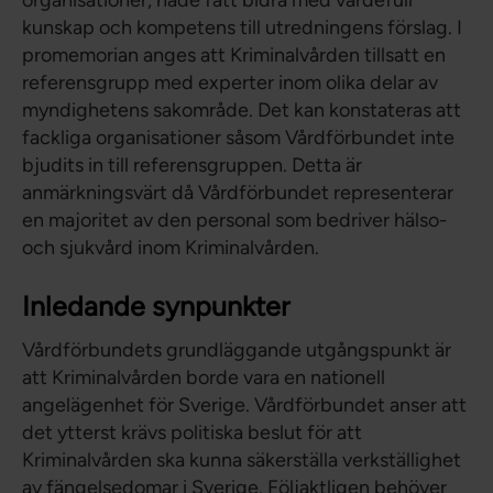
organisationer, hade fått bidra med värdefull
kunskap och kompetens till utredningens förslag. I
promemorian anges att Kriminalvården tillsatt en
referensgrupp med experter inom olika delar av
myndighetens sakområde. Det kan konstateras att
fackliga organisationer såsom Vårdförbundet inte
bjudits in till referensgruppen. Detta är
anmärkningsvärt då Vårdförbundet representerar
en majoritet av den personal som bedriver hälso-
och sjukvård inom Kriminalvården.
Inledande synpunkter
Vårdförbundets grundläggande utgångspunkt är
att Kriminalvården borde vara en nationell
angelägenhet för Sverige. Vårdförbundet anser att
det ytterst krävs politiska beslut för att
Kriminalvården ska kunna säkerställa verkställighet
av fängelsedomar i Sverige. Följaktligen behöver