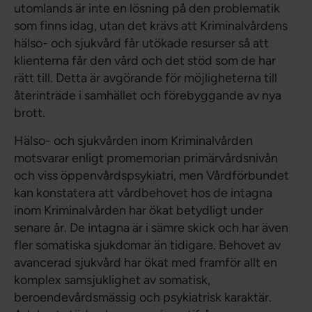
utomlands är inte en lösning på den problematik
som finns idag, utan det krävs att Kriminalvårdens
hälso- och sjukvård får utökade resurser så att
klienterna får den vård och det stöd som de har
rätt till. Detta är avgörande för möjligheterna till
återinträde i samhället och förebyggande av nya
brott.
Hälso- och sjukvården inom Kriminalvården
motsvarar enligt promemorian primärvårdsnivån
och viss öppenvårdspsykiatri, men Vårdförbundet
kan konstatera att vårdbehovet hos de intagna
inom Kriminalvården har ökat betydligt under
senare år. De intagna är i sämre skick och har även
fler somatiska sjukdomar än tidigare. Behovet av
avancerad sjukvård har ökat med framför allt en
komplex samsjuklighet av somatisk,
beroendevårdsmässig och psykiatrisk karaktär.