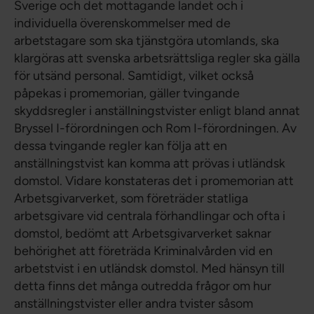
Sverige och det mottagande landet och i
individuella överenskommelser med de
arbetstagare som ska tjänstgöra utomlands, ska
klargöras att svenska arbetsrättsliga regler ska gälla
för utsänd personal. Samtidigt, vilket också
påpekas i promemorian, gäller tvingande
skyddsregler i anställningstvister enligt bland annat
Bryssel I-förordningen och Rom I-förordningen. Av
dessa tvingande regler kan följa att en
anställningstvist kan komma att prövas i utländsk
domstol. Vidare konstateras det i promemorian att
Arbetsgivarverket, som företräder statliga
arbetsgivare vid centrala förhandlingar och ofta i
domstol, bedömt att Arbetsgivarverket saknar
behörighet att företräda Kriminalvården vid en
arbetstvist i en utländsk domstol. Med hänsyn till
detta finns det många outredda frågor om hur
anställningstvister eller andra tvister såsom