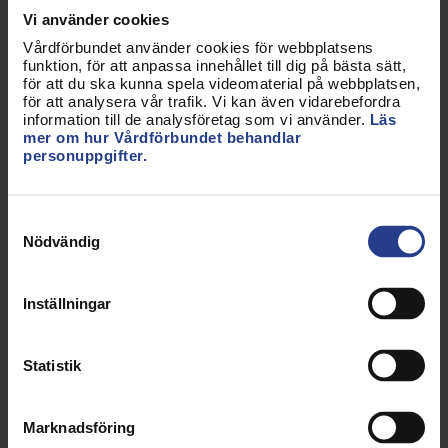
inte se att vinsterna för brottsbekämpningen står i
Vi använder cookies
proportion till den påverkan förslaget kan få för
Vårdförbundet använder cookies för webbplatsens
funktion, för att anpassa innehållet till dig på bästa sätt,
hälso- och sjukvården.
för att du ska kunna spela videomaterial på webbplatsen,
för att analysera vår trafik. Vi kan även vidarebefordra
Här är det också viktigt att uppmärksamma att det
information till de analysföretag som vi använder.
Läs
inte bara handlar om möjlighet för hälso- och
mer om hur Vårdförbundet behandlar
personuppgifter.
sjukvårdspersonal att lämna uppgifter. Om en
uppgift inte omfattas av sekretess innebär det
också att hälso- och sjukvårdspersonalen får en
Samtyckesval
skyldighet att vid förfrågan lämna ut uppgifter till
Nödvändig
polismyndigheten eller någon annan
brottsbekämpande myndighet. En sådan
Inställningar
utvidgning som nu föreslås kan innebära en utökad
arbetsbelastning för berörd personal. Detta har
överhuvudtaget inte berörts i betänkandet.
Statistik
I betänkandet nämns ett alternativ som förts fram
under utredningens kartläggning innebärande att
Marknadsföring