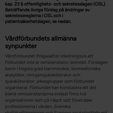
kap. 23 § offentlighets- och sekretesslagen (OSL).
Beträffande övriga förslag på ändringar av
sekretessreglerna i OSL och i
patientsäkerhetslagen, se nedan.
Vårdförbundets allmänna
synpunkter
Vårdförbundet ifrågasätter inledningsvis att
förbundet inte är remissinstans i ärendet. Förslagen
berör i högsta grad barnmorskor, biomedicinska
analytiker, röntgensjuksköterskor och
sjuksköterskor; yrkesgrupper som förbundet
organiserar. Förbundet kan konstatera att det
bland remissinstanserna endast finns två
organisationer som på något sätt företräder
professionerna i vården, Svenska
skolläkarföreningen och Sveriges psykologförbund.