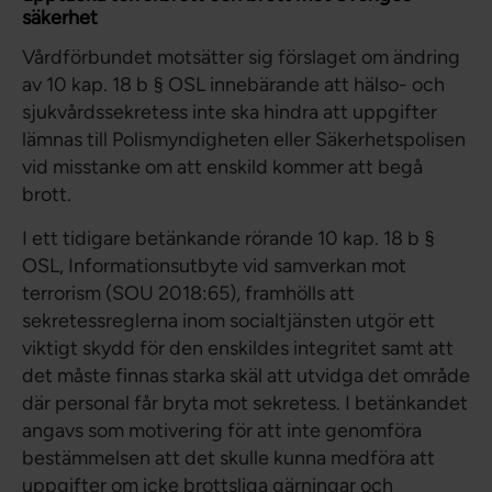
säkerhet
Vårdförbundet motsätter sig förslaget om ändring
av 10 kap. 18 b § OSL innebärande att hälso- och
sjukvårdssekretess inte ska hindra att uppgifter
lämnas till Polismyndigheten eller Säkerhetspolisen
vid misstanke om att enskild kommer att begå
brott.
I ett tidigare betänkande rörande 10 kap. 18 b §
OSL, Informationsutbyte vid samverkan mot
terrorism (SOU 2018:65), framhölls att
sekretessreglerna inom socialtjänsten utgör ett
viktigt skydd för den enskildes integritet samt att
det måste finnas starka skäl att utvidga det område
där personal får bryta mot sekretess. I betänkandet
angavs som motivering för att inte genomföra
bestämmelsen att det skulle kunna medföra att
uppgifter om icke brottsliga gärningar och