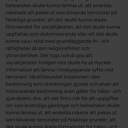
beteenden skulle kunna lämnas ut, att enskilda
riskerade att pekas ut som blivande terrorister på
felaktiga grunder, att det skulle kunna skada
förtroendet för socialtjänsten, att det skulle kunna
uppfattas som diskriminerande eller att det skulle
kunna vara i strid med grundläggande fri- och
rättigheter så som religionsfrihet och
yttrandefrihet. Det togs också upp att
socialtjänsten troligen inte skulle ha så mycket
information att lämna i förebyggande syfte mot
terrorism. Vårdförbundet instämmer i den
bedömning som utredningen gjorde och anser att
motsvarande bedömning även gäller för hälso- och
sjukvården, dvs. att det finns risk för att uppgifter
om icke brottsliga gärningar och beteenden skulle
kunna lämnas ut, att enskilda riskerar att pekas ut
som blivande terrorister på felaktiga grunder, att
det skulle kunna skada förtroendet för hälso- och