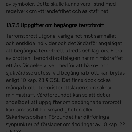
av symboler. Detta skulle kunna vara i strid med
regelverk om yttrandefrihet och åsiktsfrihet.
13.7.5 Uppgifter om begångna terrorbrott
Terroristbrott utgör allvarliga hot mot samhället
och enskilda individer och det är därför angeläget
att begångna terrorbrott utreds och lagförs. Flera
av brotten i terroristbrottslagen har minimistraffet
ett års fängelse vilket medför att hälso- och
sjukvårdssekretess, vid begångna brott, kan brytas
enligt 10 kap. 23 § OSL. Det finns dock också
många brott i terroristbrottslagen som saknar
minimistraff. Vårdförbundet kan se att det är
angeläget att uppgifter om begångna terrorbrott
kan lämnas till Polismyndigheten eller
Säkerhetspolisen. Förbundet har därför inga
synpunkter på förslaget om ändringar av 10 kap. 22
a § OSL.