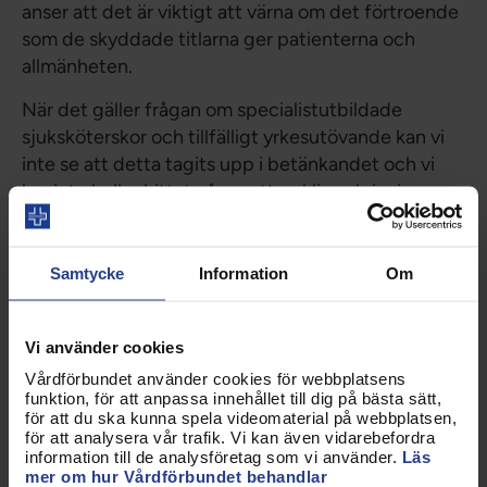
anser att det är viktigt att värna om det förtroende
som de skyddade titlarna ger patienterna och
allmänheten.
När det gäller frågan om specialistutbildade
sjuksköterskor och tillfälligt yrkesutövande kan vi
inte se att detta tagits upp i betänkandet och vi
har inte heller hittat några uttryckliga skrivningar
om detta i Yrkeskvalifikationsdirektivet.
Beträffande specialistutbildade sjuksköterskor
anser vi att den ordning som gäller idag bör
Samtycke
Information
Om
fortsätta gälla, dvs. att Socialstyrelsen beslutar
vilka som ska ha rätt att kalla sig
Vi använder cookies
specialistsjuksköterska.
Vårdförbundet använder cookies för webbplatsens
När det gäller ”tillfälligt” bör denna tid vara
funktion, för att anpassa innehållet till dig på bästa sätt,
för att du ska kunna spela videomaterial på webbplatsen,
begränsad och inte överstiga tre månader. Man ska
för att analysera vår trafik. Vi kan även vidarebefordra
inte kunna ”stapla” flera perioder med tillfälligt
information till de analysföretag som vi använder.
Läs
mer om hur Vårdförbundet behandlar
yrkesutövande på varandra, för att kunna komma