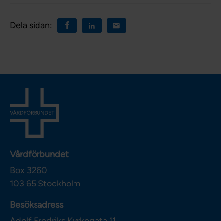
Dela sidan:
Vårdförbundet
Box 3260
103 65
Stockholm
Besöksadress
Adolf Fredriks Kyrkogata 11