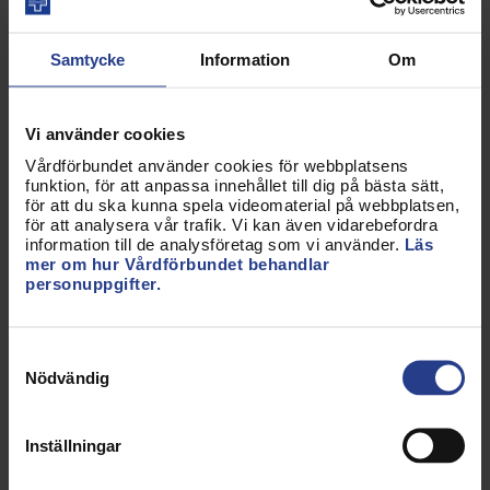
Maria Sedemark, styrelseledamot för HBTQ-
sjuksköterskorna, berättar om vad det kan
innebära att inte ingå i heteronormen.
Samtycke
Information
Om
Kent Wisti, universitetspräst och satirtecknare,
skriver om andlighet och kommenterar varje
kapitel med sina pricksäkra teckningar.
Vi använder cookies
Kawa Zolfagary, skribent och debattör, skriver
Vårdförbundet använder cookies för webbplatsens
om vithetsnormen, hur den märks i vården och
funktion, för att anpassa innehållet till dig på bästa sätt,
på andra håll i samhället.
för att du ska kunna spela videomaterial på webbplatsen,
för att analysera vår trafik. Vi kan även vidarebefordra
information till de analysföretag som vi använder.
Läs
Handledning till antologin
mer om hur Vårdförbundet behandlar
personuppgifter.
Det finns en handledning till antologin om du och
dina kolleger vill använda den i en studiecirkel,
Samtyckesval
bokcirkel eller som inspiration till debatt om genus
Nödvändig
och normer. Du kan beställa eller skriva ut
handledningen i medlemsbutiken. Sök på
"genusyrsel".
Inställningar