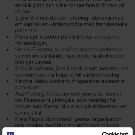
en skälig lön och vilka normer hon bröt mot på
vägen.
Signe Bremer, doktor i etnologi, utmanar med
ett kapitel om vårdens möte med transsexuella
patienter.
Maria Ejd, reporter på Vårdfokus, är redaktör
för antologin.
Henrik Eriksson, sjuksköterska och professor,
skriver om vårdande män, mod, maskuliniteter
och genusyrsel.
Sofia B Karlsson, jämlikhetskonsult, berättar om
vad normkritik är kopplat till vårdens vardag.
Katrine Kielos, skribent, ifrågasätter ekonomin
som norm.
Åsa Moberg, författare och journalist, skriver
om Florence Nightingale, som felaktigt har
tolkats som förespråkare av sjuksköterskeyrket
som ett kall.
Klara Regnö, doktorand i genus, organisation
och ledning, berättar om sin forskning kring
chefskapets könsmärkta villkor.