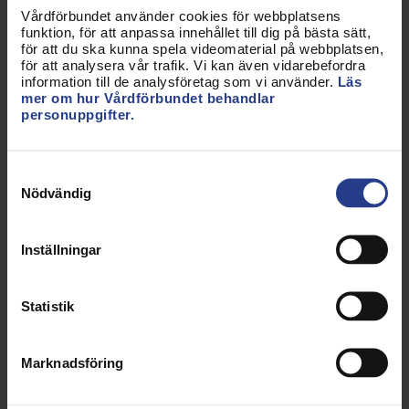
sändningen i efterhand.
Vårdförbundet använder cookies för webbplatsens
funktion, för att anpassa innehållet till dig på bästa sätt,
Varmt välkommen!
för att du ska kunna spela videomaterial på webbplatsen,
för att analysera vår trafik. Vi kan även vidarebefordra
information till de analysföretag som vi använder.
Läs
mer om hur Vårdförbundet behandlar
personuppgifter.
Se filmen från livesändningen på Youtube
Läs mer om resultatet här (pdf)
Samtyckesval
Nödvändig
Vårdförbundet - ett förbund i
förändring
Inställningar
Kongressen 2018 gav förbundet i uppdrag att
pröva nya sätt att organisera sig. Hur formar vi
Statistik
Vårdförbundet för att vara relevant, nu och i
framtiden? För fler medlemmar. Se här hur vår resa
har sett ut!
Marknadsföring
Se filmen
Förbund i förändring på Youtube.