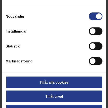
Samtyckesval
Nödvändig
Inställningar
Statistik
Marknadsföring
28 apr 2025
Tillåt alla cookies
Säker vård
Det är viktigt att vården som patienterna får är
Tillåt urval
säker och tillförlitlig. Därför bidrar vi till att skapa
detta.