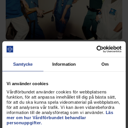
Artikel
28 apr 2025
Så påverkar du
Samtycke
Information
Om
standardiseringsarbete via SIS
Som medlem i Vårdförbundet har du möjlighet att
Vi använder cookies
delta och representera förbundet i nationellt och
internationellt standardiseringsarbete inom vård
Vårdförbundet använder cookies för webbplatsens
funktion, för att anpassa innehållet till dig på bästa sätt,
och omsorg, via Svenska institutet för standarder.
för att du ska kunna spela videomaterial på webbplatsen,
för att analysera vår trafik. Vi kan även vidarebefordra
information till de analysföretag som vi använder.
Läs
mer om hur Vårdförbundet behandlar
personuppgifter.