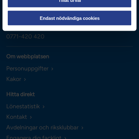
Besöksadress
Adolf Fredriks Kyrkogata 11
Endast nödvändiga cookies
Kontakta oss
0771-420 420
Om webbplatsen
Personuppgifter
Kakor
Hitta direkt
Lönestatistik
Kontakt
Avdelningar och riksklubbar
Engagera dig fackligt