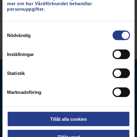
mer om hur Vårdförbundet behandlar
Uppdaterad:
30 sep 2025
personuppgifter.
Dela sidan:
Samtyckesval
Nödvändig
Inställningar
Statistik
Marknadsföring
Vårdförbundet
Box 3260
Tillåt alla cookies
103 65
Stockholm
Tillåt urval