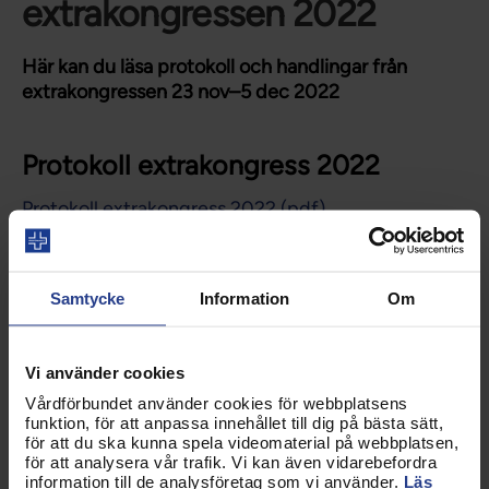
extrakongressen 2022
Här kan du läsa protokoll och handlingar från
extrakongressen 23 nov–5 dec 2022
Protokoll extrakongress 2022
Protokoll extrakongress 2022 (pdf)
Övriga handlingar
Samtycke
Information
Om
Proposition medlemsavgiftshöjning (pdf)
Arbetsordning extrakongress 23-30 november
Vi använder cookies
2022 (pdf)
Vårdförbundet använder cookies för webbplatsens
funktion, för att anpassa innehållet till dig på bästa sätt,
för att du ska kunna spela videomaterial på webbplatsen,
för att analysera vår trafik. Vi kan även vidarebefordra
Tillbaka till Kongress 2026
information till de analysföretag som vi använder.
Läs