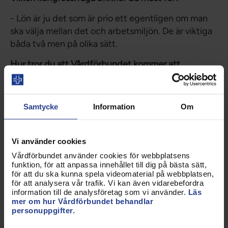
- Lön är ju det som är prio ett egentligen om man
ska välja mellan det och arbetsmiljön. De är viktiga
båda två men på olika sätt.
Hur tror du att Vårdförbundet kommer att
utvecklas de närmaste fyra åren?
- Förväntar mig att Vårdförbundet blir ännu
Samtycke
Information
Om
starkare, ännu fler, att vi kommer ut ännu tydligare
med det vi ser att behöver förbättra. För våra
medlemmar och också för vården.
Vi använder cookies
Vårdförbundet använder cookies för webbplatsens
funktion, för att anpassa innehållet till dig på bästa sätt,
för att du ska kunna spela videomaterial på webbplatsen,
för att analysera vår trafik. Vi kan även vidarebefordra
information till de analysföretag som vi använder.
Läs
mer om hur Vårdförbundet behandlar
personuppgifter.