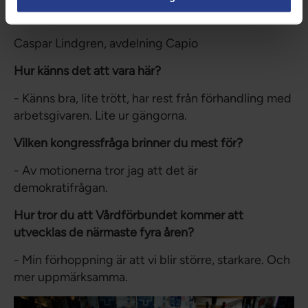
Caspar Lindgren, avdelning Capio
Hur känns det att vara här?
- Känns bra, lite trött, har rest från förhandling med
arbetsgivaren. Lite ur gängorna.
Vilken kongressfråga brinner du mest för?
- Av motionerna tror jag att det är
demokratifrågan.
Hur tror du att Vårdförbundet kommer att
utvecklas de närmaste fyra åren?
- Min förhoppning är att vi blir större, starkare. Och
mer uppmärksamma.