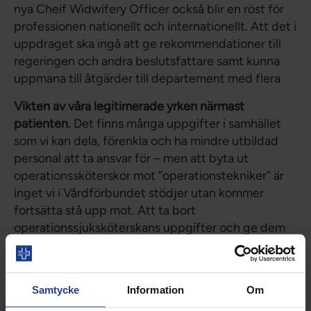
nya Cheif Widwifery Officer också blir en röst för
professionen nationellt och internationellt. Att det i
uppdraget ska ingå att ge rekommendationer till
regeringen och andra beslutsfattare samt kunna
uppmana till åtgärder till departement med flera
Vikten av våra legitimerade yrken närmast
patienten.
Det finns många uppgifter i samhället
som vi kan dela, förenkla och ha mindre utbildad
personal att ta ansvar för – men att byta ut
operationssköterskor mot ”operationstekniker” är
inget vi i Vårdförbundet stödjer utan kommer
fortsätta stå upp mot. Att ta bort
operationssjuksköterskans uppgifter och ge dem
till en mindre kvalificerad personal, med betydligt
kortare utbildning, innebär att vi utsätter patienter
för risk.
Samtycke
Information
Om
Framgångar i privata avtal.
I avtalen med Fremia