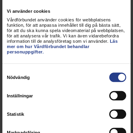
och Vårdföretagarna fick Vårdförbundet framgång
Vi använder cookies
med pensionsavsättningarna, med lite olika
Vårdförbundet använder cookies för webbplatsens
utformning beroende på avtal. Läs mer om det på
funktion, för att anpassa innehållet till dig på bästa sätt,
vår hemsida.
för att du ska kunna spela videomaterial på webbplatsen,
för att analysera vår trafik. Vi kan även vidarebefordra
Kompetensförsörjningen i sjukvården.
Under
information till de analysföretag som vi använder.
Läs
mer om hur Vårdförbundet behandlar
Almedalsveckan lyfte vi som förbund
personuppgifter.
kompetensförsörjningen lite extra. Under rubriken
”Ödesfrågan – vad krävs för att de unga ska välja
vården” så höll Vårdförbundet ett välbesökt
Samtyckesval
seminarium med panel bland annat från
Nödvändig
Ungdomsbarometern, SKR och Capio. Vi
arrangerade också som en del av Facken i välfärden
Inställningar
ett seminarium för att lyfta behovet av fler
välfärdsarbetare och hur kompetensutmaningen
ska klaras. Intresset för unga att utbilda sig inom
Statistik
våra professioner finns och utbildningsplatserna
har byggts ut. Därför var det glädjande att
Marknadsföring