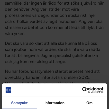
samhälle, där ingen är rädd för att söka sjukvård när
den behöver. Angiveri strider mot våra
professioners värdegrunder och etiska riktlinjer
och urholkar värdet av legitimationen. Angiveri ökar
stressen i arbetet och kommer att leda till flykt från
våra yrken.
Det ska vara solklart att alla ska kunna lita på oss
som jobbar inom välfärden, de ska inte vara rädda
för att bli angivna. Jag är specialistsjuksköterska
och jag kommer aldrig att ange.
Nu har förbundsstyrelsen startat arbetet med att
utveckla yrkanden inför avtalsrörelsen 2025.
Hållbara heltider ligger förstås fortfarande högt
upp på dagordningen liksom en god
löneutveckling. Undersökningsföretaget Novus har
skickat ut en enkät med frågor om arbetstider som
Samtycke
Information
Om
5000 medlemmar har svarat på. Det tackar vi för!