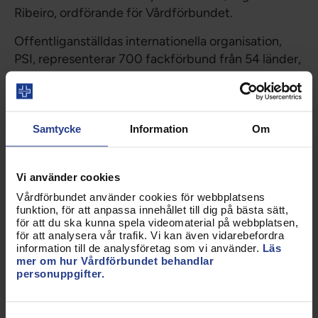
Ribeiro, ordförande för Vårdförbundet.
Offentliganställdas internationella organisation,
PSI, representerar 700 fackförbund från 54 länder,
som i sin tur representerar 30 miljoner anställda
världen över. Med nödresolutionen vill
fackförbunden visa sitt djupaste deltagande och
Samtycke
Information
Om
solidaritet med de många tusen civila som har
dödats och skadats i Israel och Palestina.
Den internationella organisationen fördömer
Vi använder cookies
agerandet från båda sidor: Hamas brutala
Vårdförbundet använder cookies för webbplatsens
funktion, för att anpassa innehållet till dig på bästa sätt,
terrorattack som krävt tusentals dödsoffer, att
för att du ska kunna spela videomaterial på webbplatsen,
civila hålls som gisslan och används som mänskliga
för att analysera vår trafik. Vi kan även vidarebefordra
sköldar såväl som Israels reaktion som också krävt
information till de analysföretag som vi använder.
Läs
mer om hur Vårdförbundet behandlar
civila dödsoffer, samt blockaden av Gaza som gör
personuppgifter.
att civilbefolkningen inte får tillgång till vatten och
förnödenheter.