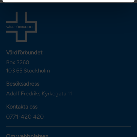
Vårdförbundet
Box 3260
103 65
Stockholm
Besöksadress
Adolf Fredriks Kyrkogata 11
Kontakta oss
0771-420 420
Om webbplatsen