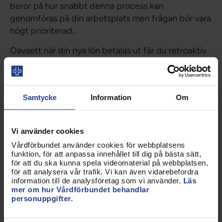
beror på hur snabbt denna process kan
genomföras på din arbetsplats men frågan bör vara
högt prioriterad..
Oavsett när din nya lön betalas ut får du retroaktiv
lön från 1 april. Detsamma gäller de rörliga
ersättningarna, såsom ob.
Här hittar du den uppdaterade ob-listan med
Samtycke
Information
Om
uppräknade siffror
Har du frågor om hur långt löneprocessen kommit
Vi använder cookies
hos din arbetsgivare, håll utkik på Vårdförbundets
Vårdförbundet använder cookies för webbplatsens
lokala webb eller kontakta din
lokalavdelning
.
funktion, för att anpassa innehållet till dig på bästa sätt,
för att du ska kunna spela videomaterial på webbplatsen,
Har du andra mer övergripande frågor, kontakta vår
för att analysera vår trafik. Vi kan även vidarebefordra
information till de analysföretag som vi använder.
Läs
rådgivning
, 0771-420 420.
mer om hur Vårdförbundet behandlar
personuppgifter.
Annat kollektivavtal?