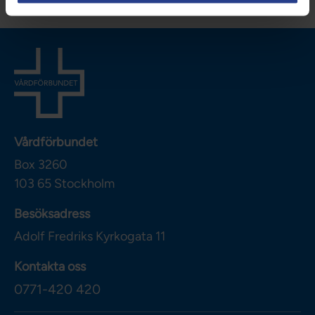
Vårdförbundet
Box 3260
103 65
Stockholm
Besöksadress
Adolf Fredriks Kyrkogata 11
Kontakta oss
0771-420 420