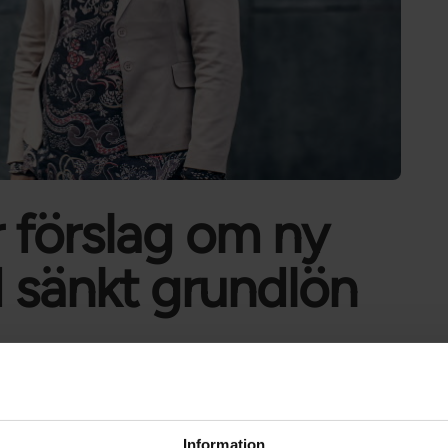
Förtroendevald
Student
Chef
r förslag om ny
 sänkt grundlön
t besked efter månader av förhandlingar.
företag inom Kry-koncernen, har backat
Information