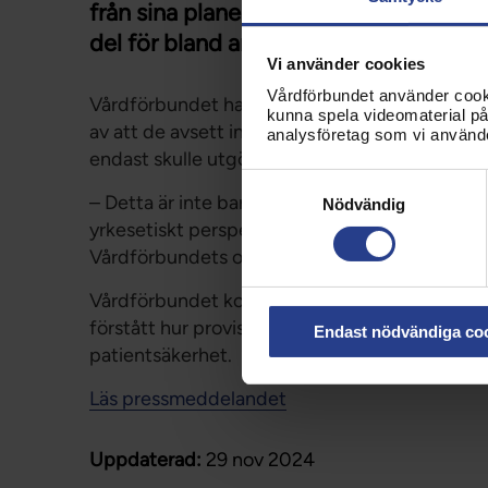
från sina planer på att ensidigt inför
del för bland annat psykiatrisjuksköt
Vi använder cookies
Vårdförbundet använder cookie
Vårdförbundet har suttit i MBL-förhandlingar
kunna spela videomaterial på 
av att de avsett införa en provisionsbaserad l
analysföretag som vi använd
endast skulle utgöra 60 procent av tidigare lö
Samtyckesval
– Detta är inte bara en arbetsrättslig framgång
Nödvändig
yrkesetiskt perspektiv. NPF-diagnoser och beh
Vårdförbundets ordförande Sineva Ribeiro.
Vårdförbundet konstaterar att våra starka in
förstått hur provisionsbaserad vård skulle risk
Endast nödvändiga co
patientsäkerhet.
Läs pressmeddelandet
Uppdaterad:
29 nov 2024