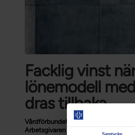
Facklig vinst nä
lönemodell med
dras tillbaka
Vårdförbundet fick idag ett välkomme
Arbetsgivaren Psykiatripartners, ett 
Samtycke