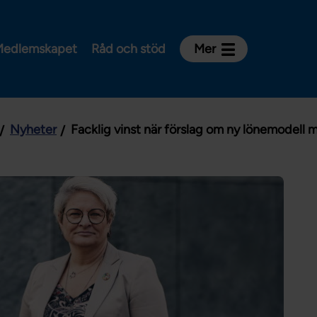
edlemskapet
Råd och stöd
Mer
Kontakt
Avdelningar och riksklubbar
Nyheter
Facklig vinst när förslag om ny lönemodell m
Om Vårdförbundet
Press
Aktiviteter och utbildningar
För dig som är:
Sjuksköterska
Barnmorska
Röntgensjuksköterska
Biomedicinsk analytiker