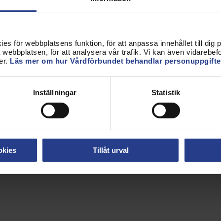
a en lönemodell med stor provisionsbaserad
erskor som arbetar med NPF-patienter.
s för webbplatsens funktion, för att anpassa innehållet till dig på
 med Kry-företaget Psykiatripartner med anledning
webbplatsen, för att analysera vår trafik. Vi kan även vidarebefor
önemodell, där grundlönen skulle sänkas för att
er.
Läs mer om hur Vårdförbundet behandlar personuppgifte
n.
, det är också ett viktigt besked utifrån ett
Inställningar
Statistik
andling ska inte ges på provision, säger
vändningar har hörsammats och att arbetsgivaren
era att negativt påverka såväl arbetsmiljö som
okies
Tillåt urval