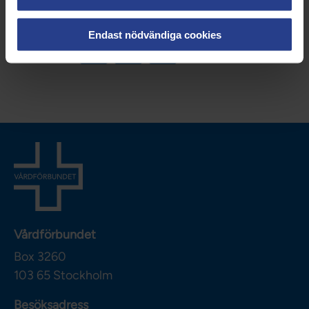
Kategorier:
Påverkan
Internationellt
Nationellt
Endast nödvändiga cookies
Dela sidan:
Vårdförbundet
Box 3260
103 65
Stockholm
Besöksadress