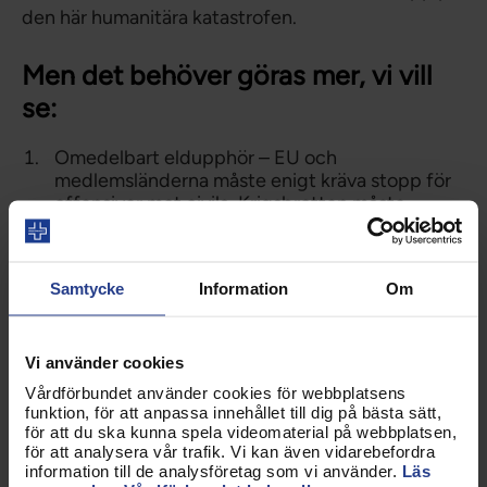
den här humanitära katastrofen.
Men det behöver göras mer, vi vill
se:
Omedelbart eldupphör – EU och
medlemsländerna måste enigt kräva stopp för
offensiver mot civila. Krigsbrotten måste
fördömas tydligare.
Skyddad passage för humanitär personal – med
diplomatiska garantier så att all humanitär hjälp
Samtycke
Information
Om
når fram.
Säkerställ att hälso- och sjukvårdens
medarbetare kan arbeta för att rädda liv enligt
internationella konventioner och att de skyddas
Vi använder cookies
under sitt arbete.
Vårdförbundet använder cookies för webbplatsens
Återuppta UNRWA-stödet – och säkerställa att
funktion, för att anpassa innehållet till dig på bästa sätt,
humanitära hjälpinsatser når de mest utsatta.
för att du ska kunna spela videomaterial på webbplatsen,
för att analysera vår trafik. Vi kan även vidarebefordra
Pausa alla samarbetsavtal mellan EU och Israel
information till de analysföretag som vi använder.
Läs
– tills humanitär rätt och