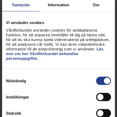
både söktryck och långsiktig
Samtycke
Information
Om
kompetensförsörjning. Detta är en verklighet som
borde oroa alla som värnar en trygg och säker vård.
Vi använder cookies
För när erfaren personal går i pension, vem tar då
över?
Vårdförbundet använder cookies för webbplatsens
funktion, för att anpassa innehållet till dig på bästa sätt,
för att du ska kunna spela videomaterial på webbplatsen,
Att investera i specialistutbildningar är en konkret
för att analysera vår trafik. Vi kan även vidarebefordra
satsning som skulle kunna göra skillnad direkt. Det
information till de analysföretag som vi använder.
Läs
ger tydliga karriärvägar, stärker yrkets status, ökar
mer om hur Vårdförbundet behandlar
personuppgifter.
möjligheten att behålla kompetens i vården och
gör utbildningen mer attraktiv för nya studenter.
Men det handlar inte bara om motivation. Det
Samtyckesval
handlar om kvalitet och patientsäkerhet.
Nödvändig
Avancerad bildteknik utvecklas snabbt och nya
tekniker ställer högre krav på strålskydd. Med mer
Inställningar
komplex diagnostik krävs fördjupad kompetens.
Att tro att enbart grundutbildning räcker genom
Statistik
ett helt yrkesliv, där teknikens utveckling går