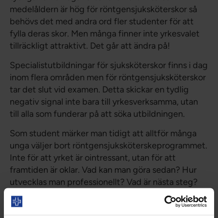
medelåldern är hög för röntgensjuksköterskor så
behövs det med andra ord fler studenter för att
fylla deras skor. Men många finner inte yrkesvalet
tillräckligt attraktivt. Det går att ändra på!
Specialistutbildningar för sjuksköterskor finns i dag
inom flera områden men för röntgensjuksköterskor
tar det slut vid examen. Detta skickar en tydlig
negativ signal inte bara till yrkesverksamma, utan
till alla som funderar på att söka utbildningen.
Som student märker man tidigt att alltför många
unga väljer bort röntgensjuksköterskeprogrammet.
Inte för att yrket är ointressant, utan för att
framtiden är oklar. Vad kan man göra sedan? Hur
utvecklas man professionellt? Vad är nästa steg?
Dessa frågor bör det finnas svar på.
Otydlighet minskar motivationen och påverkar