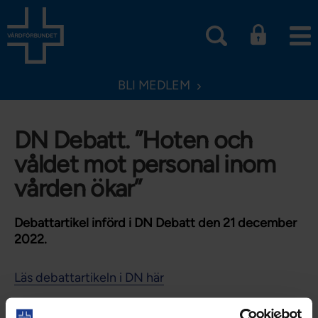
BLI MEDLEM
DN Debatt. ”Hoten och
våldet mot personal inom
vården ökar”
Debattartikel införd i DN Debatt den 21 december
2022.
Läs debattartikeln i DN här
Uppdaterad:
5 jan 2023