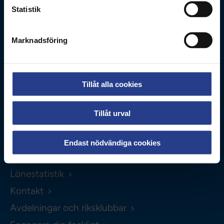
Besöksadress
Statistik
Adolf Fredriks Kyrkogata 11
Marknadsföring
Kontakta oss
0771-420 420
Tillåt alla cookies
Om webbplatsen
Personuppgifter
Tillåt urval
Kakor
Endast nödvändiga cookies
Hitta direkt
Lönestatistik
Kontakt
Avdelningar och riksklubbar