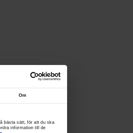
Om
 bästa sätt, för att du ska
dra information till de
r.