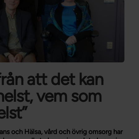
Förtroendevald
Student
Chef
rån att det kan
helst, vem som
elst”
tans och Hälsa, vård och övrig omsorg har