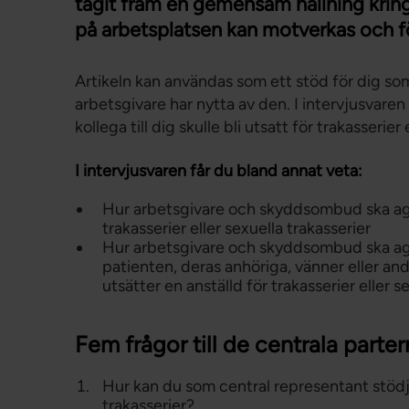
tagit fram en gemensam hållning kring 
på arbetsplatsen kan motverkas och 
Artikeln kan användas som ett stöd för dig so
arbetsgivare har nytta av den. I intervjusvare
kollega till dig skulle bli utsatt för trakasserier
I intervjusvaren får du bland annat veta:
Hur arbetsgivare och skyddsombud ska ager
trakasserier eller sexuella trakasserier
Hur arbetsgivare och skyddsombud ska ager
patienten, deras anhöriga, vänner eller an
utsätter en anställd för trakasserier eller s
Fem frågor till de centrala parte
Hur kan du som central representant stödj
trakasserier?