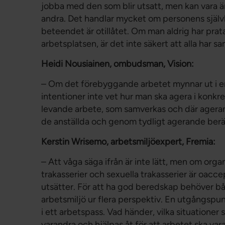
jobba med den som blir utsatt, men kan vara ä
andra. Det handlar mycket om personens självbi
beteendet är otillåtet. Om man aldrig har prata
arbetsplatsen, är det inte säkert att alla har s
Heidi Nousiainen, ombudsman, Vision:
– Om det förebyggande arbetet mynnar ut i en
intentioner inte vet hur man ska agera i konkret
levande arbete, som samverkas och där ageran
de anställda och genom tydligt agerande berä
Kerstin Wrisemo, arbetsmiljöexpert, Fremia:
– Att våga säga ifrån är inte lätt, men om organ
trakasserier och sexuella trakasserier är oacc
utsätter. För att ha god beredskap behöver bå
arbetsmiljö ur flera perspektiv. En utgångspun
i ett arbetspass. Vad händer, vilka situationer st
varandra och hjälpas åt för att arbetet ska vara