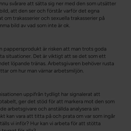
nnu svårare att sätta sig ner med den som utsätter
ld, att den ser och förstår varför det egna
t om trakasserier och sexuella trakasserier på
amma bild av vad som inte är ok.
 pappersprodukt är risken att man trots goda
a situationer. Det är viktigt att se det som ett
det löpande tränas. Arbetsgivaren behöver rusta
ttar om hur man värnar arbetsmiljön.
isationen uppifrån tydligt har signalerat att
eptabelt, ger det stöd för att markera mot den som
de arbetsgivare och anställda analysera sin
kt kan vara att titta på och prata om var som ingår
älls vi inför? Hur kan vi arbeta för att stötta
 tryggt för alla?