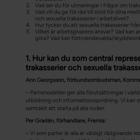
Vad ser du för utmaningar i frågor om traka
Vad vill du ge för råd till stöd för dina 
och sexuella trakasserier i arbetslivet?
Hur tycker du att sexuella trakasserier fr
Vilket är arbetsgivarens ansvar? Vad kan 
göra? Vad kan förtroendevalda/skyddsom
1. Hur kan du som central repres
trakasserier och sexuella trakass
Ann Georgsson, förbundsombudsman, Kommu
– Partsmodellen ger alla förutsättningar i vär
utbildning och informationsspridning. Vi kan 
samtalet att starta på alla nivåer.
Per Gradén, förhandlare, Fremia:
– Vi som parter är alla är väldigt rådgivande 