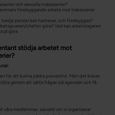
sserier och sexuella trakasserier?
medlemmars förebyggande arbete mot trakasserier
ån tredje person kan hanteras, och förebyggas?
arbetsgivaren/chefen göra? Vad kan arbetstagaren
bud göra
entant stödja arbetet mot
erier?
nal:
lden för att kunna jobba preventivt. Men det kräver
stötta genom att sätta frågan på agendan och få
mot våra medlemmar, oavsett om vi organiserar