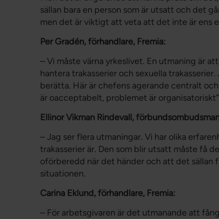
sällan bara en person som är utsatt och det går
men det är viktigt att veta att det inte är ens 
Per Gradén, förhandlare, Fremia:
– Vi måste värna yrkeslivet. En utmaning är att 
hantera trakasserier och sexuella trakasserier.
berätta. Här är chefens agerande centralt och 
är oacceptabelt, problemet är organisatoriskt”
Ellinor Vikman Rindevall, förbundsombudsman
– Jag ser flera utmaningar. Vi har olika erfare
trakasserier är. Den som blir utsatt måste få d
oförberedd när det händer och att det sällan f
situationen.
Carina Eklund, förhandlare, Fremia:
– För arbetsgivaren är det utmanande att fång