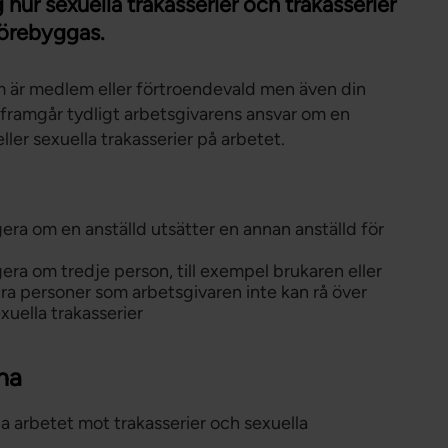
hur sexuella trakasserier och trakasserier
förebyggas.
m är medlem eller förtroendevald men även din
n framgår tydligt arbetsgivarens ansvar om en
 eller sexuella trakasserier på arbetet.
a om en anställd utsätter en annan anställd för
a om tredje person, till exempel brukaren eller
dra personer som arbetsgivaren inte kan rå över
exuella trakasserier
rna
a arbetet mot trakasserier och sexuella