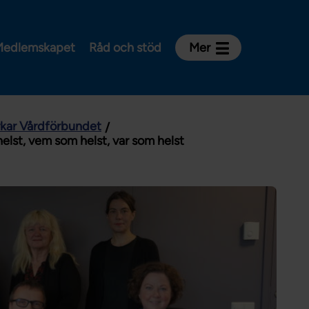
edlemskapet
Råd och stöd
Mer
Kontakt
Avdelningar och riksklubbar
rkar Vårdförbundet
Om Vårdförbundet
elst, vem som helst, var som helst
Press
Aktiviteter och utbildningar
För dig som är:
Sjuksköterska
Barnmorska
Röntgensjuksköterska
Biomedicinsk analytiker