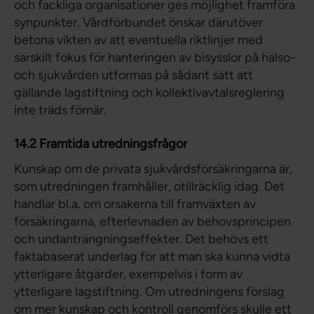
och fackliga organisationer ges möjlighet framföra
synpunkter. Vårdförbundet önskar därutöver
betona vikten av att eventuella riktlinjer med
särskilt fokus för hanteringen av bisysslor på hälso-
och sjukvården utformas på sådant sätt att
gällande lagstiftning och kollektivavtalsreglering
inte träds förnär.
14.2 Framtida utredningsfrågor
Kunskap om de privata sjukvårdsförsäkringarna är,
som utredningen framhåller, otillräcklig idag. Det
handlar bl.a. om orsakerna till framväxten av
försäkringarna, efterlevnaden av behovsprincipen
och undanträngningseffekter. Det behövs ett
faktabaserat underlag för att man ska kunna vidta
ytterligare åtgärder, exempelvis i form av
ytterligare lagstiftning. Om utredningens förslag
om mer kunskap och kontroll genomförs skulle ett