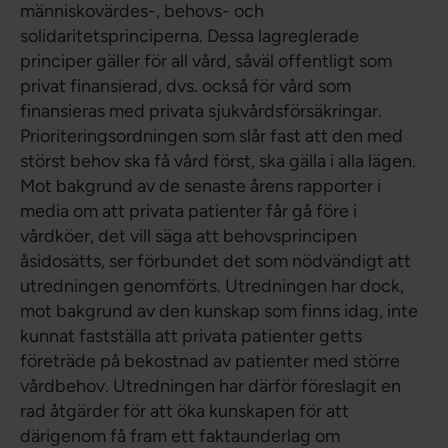
människovärdes-, behovs- och
solidaritetsprinciperna. Dessa lagreglerade
principer gäller för all vård, såväl offentligt som
privat finansierad, dvs. också för vård som
finansieras med privata sjukvårdsförsäkringar.
Prioriteringsordningen som slår fast att den med
störst behov ska få vård först, ska gälla i alla lägen.
Mot bakgrund av de senaste årens rapporter i
media om att privata patienter får gå före i
vårdköer, det vill säga att behovsprincipen
åsidosätts, ser förbundet det som nödvändigt att
utredningen genomförts. Utredningen har dock,
mot bakgrund av den kunskap som finns idag, inte
kunnat fastställa att privata patienter getts
företräde på bekostnad av patienter med större
vårdbehov. Utredningen har därför föreslagit en
rad åtgärder för att öka kunskapen för att
därigenom få fram ett faktaunderlag om