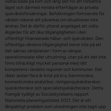
vidtas både på kort och lång sikt för att förbättra
läget och därmed minska efterfrågan av privata
sjukvårdsförsäkringar. Befolkningen förtroende för
vården riskerar att påverkas om situationen inte
ändras. Det är därför ytterst angeläget att vidta
åtgärder för att öka tillgängligheten i den
offentligt finansierade hälso- och sjukvården. Den
offentliga vårdens tillgänglighet beror inte på att
det saknas vårdplatser i form av sängar,
operationssalar eller utrustning, utan på att det inte
finns tillräckligt mycket personal med rätt
kompetens i landets regioner och kommuner. Det
råder sedan flera år brist på bl.a. barnmorskor,
biomedicinska analytiker, röntgensjuksköterskor,
sjuksköterskor och specialistsjuksköterskor. Detta
framgår tydligt av Socialstyrelsens rapport
Nationella planeringsstödet 2021. Det är ett
långsiktigt problem som utredningen inte tagit upp