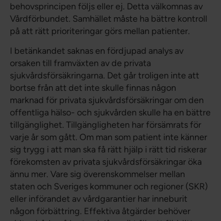
behovsprincipen följs eller ej. Detta välkomnas av
Vårdförbundet. Samhället måste ha bättre kontroll
på att rätt prioriteringar görs mellan patienter.
I betänkandet saknas en fördjupad analys av
orsaken till framväxten av de privata
sjukvårdsförsäkringarna. Det går troligen inte att
bortse från att det inte skulle finnas någon
marknad för privata sjukvårdsförsäkringar om den
offentliga hälso- och sjukvården skulle ha en bättre
tillgänglighet. Tillgängligheten har försämrats för
varje år som gått. Om man som patient inte känner
sig trygg i att man ska få rätt hjälp i rätt tid riskerar
förekomsten av privata sjukvårdsförsäkringar öka
ännu mer. Vare sig överenskommelser mellan
staten och Sveriges kommuner och regioner (SKR)
eller införandet av vårdgarantier har inneburit
någon förbättring. Effektiva åtgärder behöver