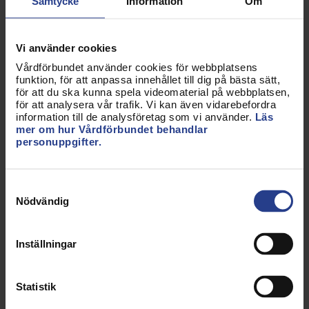
Samtycke
Information
Om
eller kommun ansvarar för som huvudman bygger
dock på att man avtalar om det, eftersom det
enligt förslaget i betänkandet ska vara frivilligt att
Vi använder cookies
använda sig av den föreslagna möjligheten.
Vårdförbundet använder cookies för webbplatsens
Vårdförbundet angav dock i sitt remissvar
funktion, för att anpassa innehållet till dig på bästa sätt,
för att du ska kunna spela videomaterial på webbplatsen,
beträffande betänkandet att deltagande i
för att analysera vår trafik. Vi kan även vidarebefordra
kvalitetsuppföljning är så pass viktigt för att
information till de analysföretag som vi använder.
Läs
huvudmännen att kunna ta sitt totalansvar, att det
mer om hur Vårdförbundet behandlar
personuppgifter.
inte ska vara beroende av om man avtalet om det
eller ej, utan att deltagande i kvalitetsuppföljning
borde vara obligatoriskt. Det bör också beaktas att
Samtyckesval
patienter har en s.k. opt-out möjlighet, rätt att
Nödvändig
motsätta sig att deras personuppgifter används.
Även beträffande detta ansåg Vårdförbundet att
Inställningar
deltagande i kvalitetsuppföljning inte borde vara
frivilligt, utan obligatoriskt.
Statistik
13.6 Inspektionen för vård och omsorgs (IVO:s)