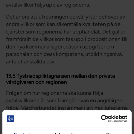
avtalsvillkor följs upp av regionerna.
Det är bra att utredningen också lyfter behovet av
andra villkor som kan säkerställa kvaliteten på de
tjänster som regionerna har upphandlat. Det gäller
framförallt de villkor som tas upp i propositionen till
den nya kommunallagen, såsom uppgifter om
personalen och dess kompetens, utbildningsnivå,
antalet anställda osv.
13.5 Tystnadspliktsgränsen mellan den privata
vårdgivaren och regionen
Frågan om hur regionerna ska kunna följa
avtalsvillkoren är som framgår ovan en angelägen
fråga. Vårdförbundet instämmer i att möjligheterna
med lagförslaget i SOU 2021:4 skulle kunna vara en
framkomlig väg. Möjligheten till
kvalitetsuppföljning av verksamhet som en region