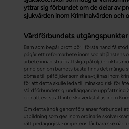
yttrar sig förbundet om de delar av 
sjukvården inom Kriminalvården och o
Vårdförbundets utgångspunkter
Barn som begår brott bör i första hand få stöd 
pågår ett reformarbete inom socialtjänstens 
arbete innan straffrättsliga påföljder riktas m
principen om barnets bästa finns det många st
dömas till påföljder som ska avtjänas inom krim
för att detta skulle leda till minskad risk för åt
Vårdförbundets grundläggande uppfattning är 
och att ev. straff inte ska verkställas inom Kri
Om detta ändå genomförs anser förbundet att
utbildning som ges inom ordinarie skolverksamh
rätt pedagogisk kompetens får bara ske när de