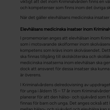
viktigt att det inom Kriminalvården finns en vä
och kompetenser som finns inom det övriga s
När det gäller elevhälsans medicinska insatse
Elevhälsans medicinska insatser inom Krimina
I promemorian anges att elevhälsan inom Krim
som i motsvarande skolformer inom skolväsen
kompetens som krävs inom skolväsendet. Dett
ska finnas tillgång till skolsköterska och skoll
medicinska insatserna inom elevhälsan ska gen
dock att ansvaret för dessa insatser ska kunna
är överens.
I Kriminalvårdens delredovisning av uppdraget
för unga i åldern 15 – 17 år inom Kriminalvår
planerar för att den hälso- och sjukvård som 
finnas för barn och unga. Det anges också att 
mellan hälso- och sjukvård och elevhälsa kan s