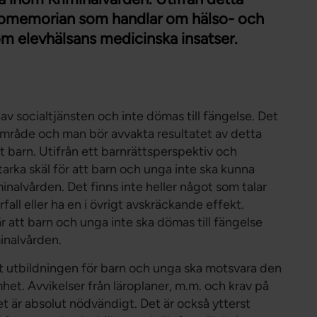
Förtroendevald
promemorian som handlar om hälso- och
Student
m elevhälsans medicinska insatser.
Chef
av socialtjänsten och inte dömas till fängelse. Det
område och man bör avvakta resultatet av detta
ot barn. Utifrån ett barnrättsperspektiv och
arka skäl för att barn och unga inte ska kunna
inalvården. Det finns inte heller något som talar
erfall eller ha en i övrigt avskräckande effekt.
att barn och unga inte ska dömas till fängelse
minalvården.
 utbildningen för barn och unga ska motsvara den
et. Avvikelser från läroplaner, m.m. och krav på
t är absolut nödvändigt. Det är också ytterst