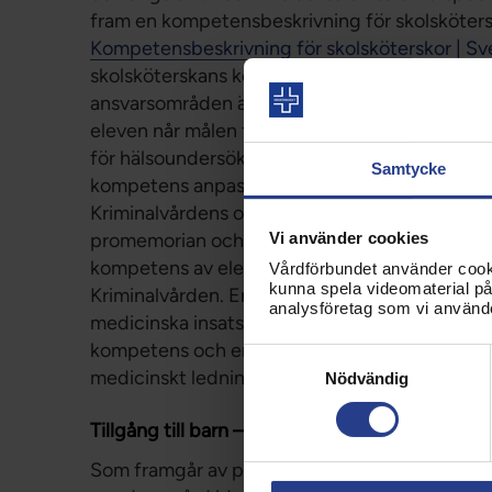
fram en kompetensbeskrivning för skolsköters
Kompetensbeskrivning för skolsköterskor | Sv
skolsköterskans kompetens, profession och yrk
ansvarsområden är komplexa. Förutom att stödja
eleven når målen för utbildningen, ska skolsk
för hälsoundersökningar och vaccinationsverk
Samtycke
kompetens anpassad efter barns och ungdoma
Kriminalvårdens ordinarie hälso- och sjukvårds
Vi använder cookies
promemorian och frågan om hur Kriminalvårde
kompetens av elevhälsans medicinska insatser
Vårdförbundet använder cookie
kunna spela videomaterial på 
Kriminalvården. En del av denna fråga handlar
analysföretag som vi använd
medicinska insatser. Det krävs att det finns e
kompetens och erfarenhet för uppdraget beh
Samtyckesval
medicinskt ledningsansvarig skolsköterska (M
Nödvändig
Tillgång till barn – och ungdomspsykiatrisk k
Som framgår av promemorian har många av de