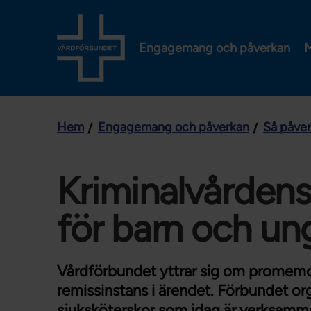
Engagemang och påverkan
M
Hem
Engagemang och påverkan
Så påve
Kriminalvården
för barn och un
Vårdförbundet yttrar sig om promemo
remissinstans i ärendet. Förbundet or
sjuksköterskor som idag är verksamma