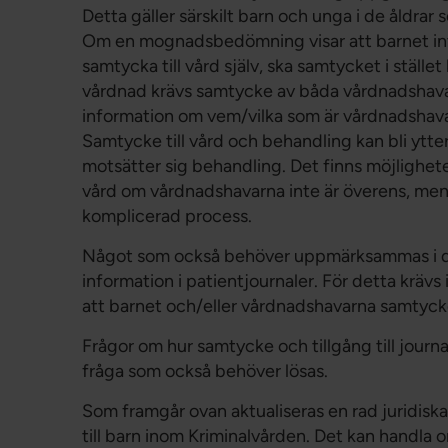
Detta gäller särskilt barn och unga i de åldrar
Om en mognadsbedömning visar att barnet inte 
samtycka till vård själv, ska samtycket i stä
vårdnad krävs samtycke av båda vårdnadshava
information om vem/vilka som är vårdnadsha
Samtycke till vård och behandling kan bli ytt
motsätter sig behandling. Det finns möjlighete
vård om vårdnadshavarna inte är överens, men
komplicerad process.
Något som också behöver uppmärksammas i det
information i patientjournaler. För detta kräv
att barnet och/eller vårdnadshavarna samtycker 
Frågor om hur samtycke och tillgång till journ
fråga som också behöver lösas.
Som framgår ovan aktualiseras en rad juridiska
till barn inom Kriminalvården. Det kan handla