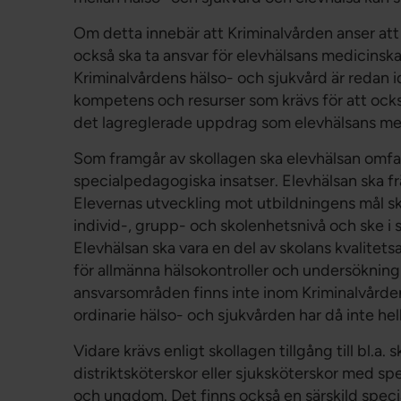
Om detta innebär att Kriminalvården anser att
också ska ta ansvar för elevhälsans medicinska
Kriminalvårdens hälso- och sjukvård är redan 
kompetens och resurser som krävs för att också
det lagreglerade uppdrag som elevhälsans med
Som framgår av skollagen ska elevhälsan omfa
specialpedagogiska insatser. Elevhälsan ska 
Elevernas utveckling mot utbildningens mål sk
individ-, grupp- och skolenhetsnivå och ske i
Elevhälsan ska vara en del av skolans kvalitets
för allmänna hälsokontroller och undersökning
ansvarsområden finns inte inom Kriminalvården
ordinarie hälso- och sjukvården har då inte hel
Vidare krävs enligt skollagen tillgång till bl.a.
distriktsköterskor eller sjuksköterskor med sp
och ungdom. Det finns också en särskild specia