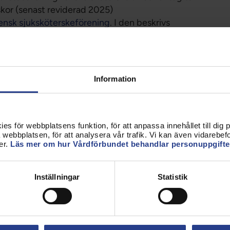
kor (senast reviderad 2025)
ensk sjuksköterskeförening
. I den beskrivs
esroll inom elevhälsan. Skolsköterskans
 och främja elevens hälsa och bidra till att
öterskan leda omvårdnadsarbetet och bl.a. ansvara
samhet. Skolsköterskan har specifik kunskap och
Information
rs behov. Denna kompetens finns inte inom
verksamhet. Detta har inte problematiserats i
n ska kunna organisera och bemanna med rätt
 behöver lösas innan man börjar ta emot barn inom
s för webbplatsens funktion, för att anpassa innehållet till dig på
webbplatsen, för att analysera vår trafik. Vi kan även vidarebefor
 också om ledningsstrukturen för elevhälsans
er.
Läs mer om hur Vårdförbundet behandlar personuppgifte
n verksamhetschef. Om denne inte har tillräcklig
över det uppdras åt någon annan, exempelvis en
LA).
Inställningar
Statistik
ompetens
 barn och ungdomar som döms till sluten