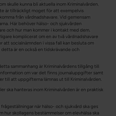
 som skulle kunna bli aktuella inom Kriminalvården.
är tillräckligt moget för att exempelvis
llet komma från vårdnadshavare. Vid gemensam
rna. Här behöver hälso- och sjukvården
vare och hur man kommer i kontakt med dem.
erligare komplicerat om en av två vårdnadshavare
r att socialnämnden i vissa fall kan besluta om
 detta är en också en tidskrävande och
ta sammanhang är Kriminalvårdens tillgång till
s information om var det finns journaluppgifter samt
till att uppgifterna lämnas ut till Kriminalvården.
aler ska hanteras inom Kriminalvården är en praktisk
 frågeställningar när hälso- och sjukvård ska ges
 om hur skollagens bestämmelser om elevhälsa ska