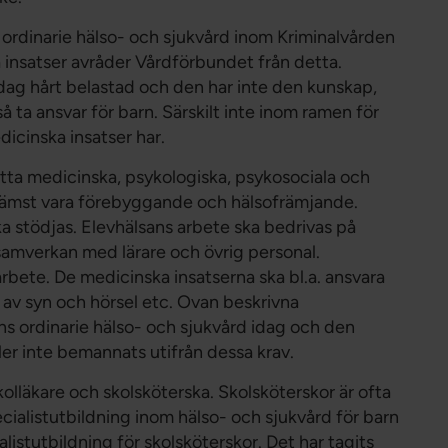
 ordinarie hälso- och sjukvård inom Kriminalvården
 insatser avråder Vårdförbundet från detta.
idag hårt belastad och den har inte den kunskap,
 ta ansvar för barn. Särskilt inte inom ramen för
icinska insatser har.
tta medicinska, psykologiska, psykosociala och
främst vara förebyggande och hälsofrämjande.
a stödjas. Elevhälsans arbete ska bedrivas på
 samverkan med lärare och övrig personal.
arbete. De medicinska insatserna ska bl.a. ansvara
 av syn och hörsel etc. Ovan beskrivna
s ordinarie hälso- och sjukvård idag och den
ler inte bemannats utifrån dessa krav.
 skolläkare och skolsköterska. Skolsköterskor är ofta
ecialistutbildning inom hälso- och sjukvård för barn
listutbildning för skolsköterskor. Det har tagits