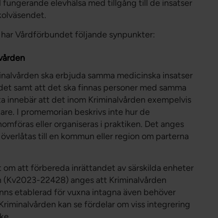
l fungerande elevhälsa med tillgång till de insatser
kolväsendet.
r har Vårdförbundet följande synpunkter:
lvården
inalvården ska erbjuda samma medicinska insatser
det samt att det ska finnas personer med samma
a innebär att det inom Kriminalvården exempelvis
äkare. I promemorian beskrivs inte hur de
omföras eller organiseras i praktiken. Det anges
 överlåtas till en kommun eller region om parterna
 om att förbereda inrättandet av särskilda enheter
den (Kv2023-22428) anges att Kriminalvården
finns etablerad för vuxna intagna även behöver
Kriminalvården kan se fördelar om viss integrering
ke.