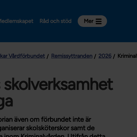
edlemskapet
Råd och stöd
Mer
Kontakt
Avdelningar och riksklubbar
rkar Vårdförbundet
Remissyttranden
2026
Krimina
Om Vårdförbundet
Press
Aktiviteter och utbildningar
s skolverksamhet
För dig som är:
ga
Sjuksköterska
Barnmorska
rian även om förbundet inte är
Röntgensjuksköterska
ganiserar skolsköterskor samt de
Biomedicinsk analytiker
 inom Kriminalvården. Utifrån detta