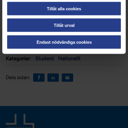
Studenthandledare 2023.
Tillåt alla cookies
Priset består av 25 000 kronor som vinnaren själv
får förfoga över och här kan du se när pristagaren
överraskas av Vårdförbundet Student på sin
Tillåt urval
arbetsplats i Mjölby vårdcentral.
Endast nödvändiga cookies
Uppdaterad:
9 apr 2024
Kategorier:
Student
Nationellt
Dela sidan: