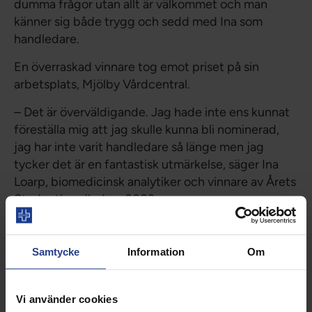
dumma frågor utan allt är välkommet och man
känner sig både trygg och sedd med Ina som
handledare.
En överraskad vinnare tog emot priset på sin
arbetsplats, Mjölby Vårdcentral.
– Det är överväldigande. Jag hade inte ens kunnat
föreställa mig att jag skulle kunna bli nominerad,
jag har inte varit handledare så länge men jag
tycker det är en fantastisk utmärkelse, säger Ina
Loarp, biomedicinsk analytiker och vinnare av Årets
Studenthandledare 2023.
Vårdförbundet Student organiserar 8000
studenter och finns till hands under medlemmarnas
Samtycke
Information
Om
utbildning. Att ha en bra praktik är grundläggande
och där är en engagerad handledare A och O.
Vi använder cookies
– Att ha en bra handledare är avgörande för oss