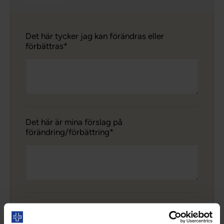
formuläret.
Det här tycker jag kan förändras eller
förbättras
Det här är mina förslag på
förändring/förbättring
Ditt namn