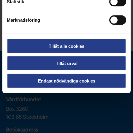
Statistik
Uppdaterad:
12 jan 2026
Marknadsföring
Dela sidan:
Tillåt alla cookies
Tillåt urval
Endast nödvändiga cookies
Vårdförbundet
Box 3260
103 65
Stockholm
Besöksadress