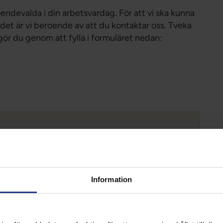
endevalda i din arbetsvardag. För att vi ska kunna
det är vi beroende av att du kontaktar oss. Tveka
 gör du genom att fylla i formuläret nedan:
uläret.
Information