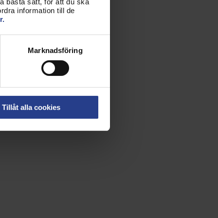
 bästa sätt, för att du ska
dra information till de
r.
Marknadsföring
Tillåt alla cookies