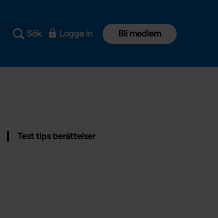
Sök
Logga in
Bli medlem
Test tips berättelser