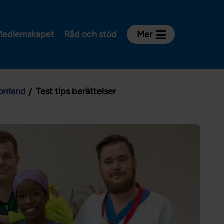
edlemskapet
Råd och stöd
Mer
Kontakt
Avdelningar och riksklubbar
orrland
Test tips berättelser
Om Vårdförbundet
Press
Aktiviteter och utbildningar
För dig som är:
Sjuksköterska
Barnmorska
Röntgensjuksköterska
Biomedicinsk analytiker