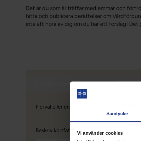
Det är du som är träffar medlemmar och förtro
hitta och publicera berättelser om Vårdförbun
inte att höra av dig om du har ett förslag! Det
Du måste vara inloggad för att skicka in form
Flerval eller enval
Samtycke
Beskriv kortfattat ditt tips och resultatet
Vi använder cookies