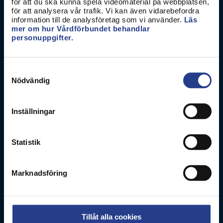
Vårdförbundet
för att du ska kunna spela videomaterial på webbplatsen,
för att analysera vår trafik. Vi kan även vidarebefordra
Box 3260
information till de analysföretag som vi använder.
Läs
103 65
Stockholm
mer om hur Vårdförbundet behandlar
personuppgifter.
Besöksadress
Adolf Fredriks Kyrkogata 11
Samtyckesval
Nödvändig
Kontakta oss
0771-420 420
Inställningar
Om webbplatsen
Statistik
Personuppgifter
Kakor
Marknadsföring
Hitta direkt
Lönestatistik
Tillåt alla cookies