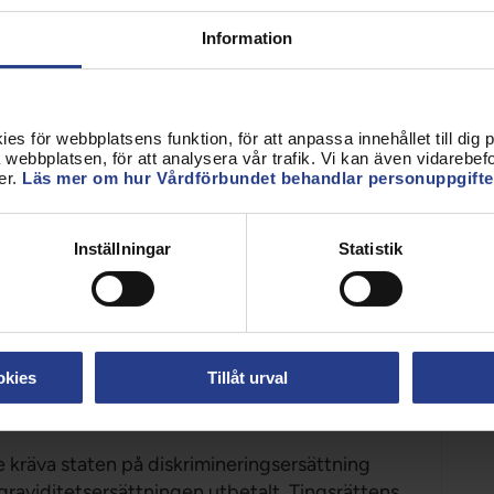
staten säkerställa att gravida arbetstagare
 i arbetsmiljön får behålla lönen eller få annan
Information
olen som fastslog att anställda inom
eta och fått graviditetspenning har
s för webbplatsens funktion, för att anpassa innehållet till dig på
webbplatsen, för att analysera vår trafik. Vi kan även vidarebefor
ning.
er.
Läs mer om hur Vårdförbundet behandlar personuppgifte
ga organisationerna träffat en
ommuner och Regioner om att kommuner och
Inställningar
Statistik
 arbetstagare som förbjudits att arbeta på
ebär att anställda kan ha rätt till ersättning
ga kraft och har överklagats av båda parter och
okies
Tillåt urval
ser Vårdförbundet att det är viktigt att agera
av ärenden mot staten.
 kräva staten på diskrimineringsersättning
 graviditetsersättningen utbetalt. Tingsrättens