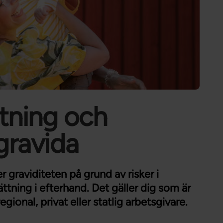
Förtroendevald
Student
Chef
ttning och
gravida
r graviditeten på grund av risker i
ättning i efterhand. Det gäller dig som är
onal, privat eller statlig arbetsgivare.