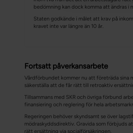
bedömning kan dock komma att ändras i nä
Staten godkände i målet att krav på inkom
kravet inte var längre än 10 år.
Fortsatt påverkansarbete
Vårdförbundet kommer nu att företräda sina
säkerställa att de får rätt till retroaktiv ersättn
Tillsammans med SKR och övriga förbund arbetar
finansiering och reglering för hela arbetsmarkn
Regeringen behöver skyndsamt se över lagstif
mödraskyddsdirektiv. Gravida som förbjuds att
rätt ersättning via socialförsäkringen.