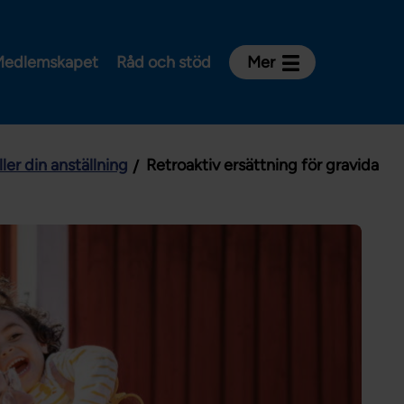
edlemskapet
Råd och stöd
Mer
Kontakt
Avdelningar och riksklubbar
ler din anställning
Retroaktiv ersättning för gravida
Om Vårdförbundet
Press
Aktiviteter och utbildningar
För dig som är:
Sjuksköterska
Barnmorska
Röntgensjuksköterska
Biomedicinsk analytiker