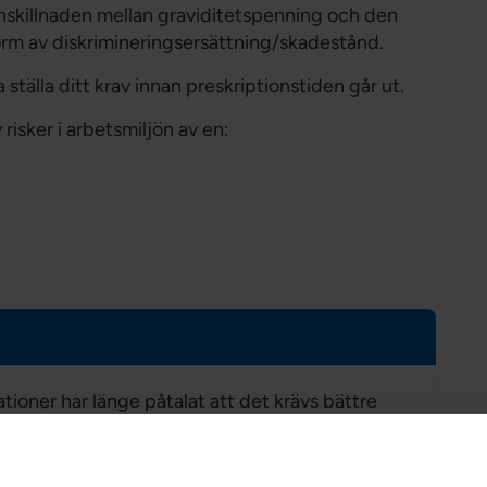
anskillnaden mellan graviditetspenning och den
form av diskrimineringsersättning/skadestånd.
a ställa ditt krav innan preskriptionstiden går ut.
risker i arbetsmiljön av en:
ioner har länge påtalat att det krävs bättre
ravida arbetstagare. Nu har vi nått en viktig
e arbetsliv.