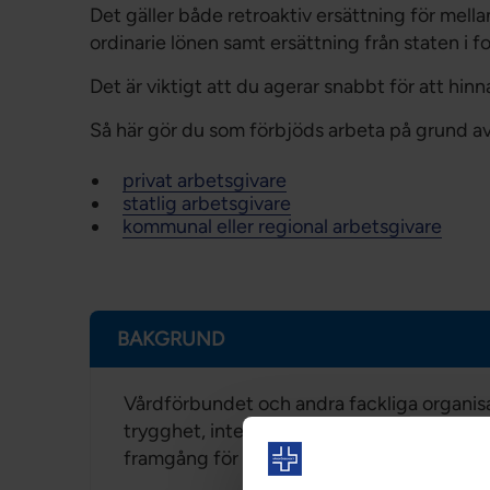
Det gäller både retroaktiv ersättning för mell
ordinarie lönen samt ersättning från staten i 
Det är viktigt att du agerar snabbt för att hinn
Så här gör du som förbjöds arbeta på grund av 
privat arbetsgivare
statlig arbetsgivare
kommunal eller regional arbetsgivare
BAKGRUND
Vårdförbundet och andra fackliga organisat
trygghet, inte minst inkomsttrygghet, för g
framgång för ett jämställt och inkluderand