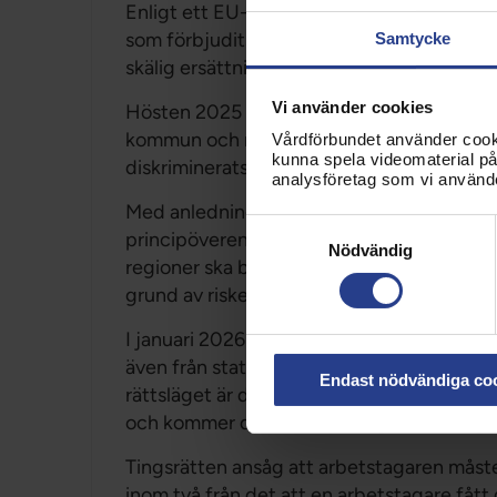
Enligt ett EU-direktiv om mödraskydd ska 
som förbjudits att arbeta på grund av risker
Samtycke
skälig ersättning.
Vi använder cookies
Hösten 2025 kom en dom från Arbetsdomst
kommun och region som förbjudits att arb
Vårdförbundet använder cookie
kunna spela videomaterial på 
diskriminerats och har rätt till extra ersätt
analysföretag som vi använd
Med anledning av denna dom har de fackli
Samtyckesval
principöverenskommelse med Sveriges K
Nödvändig
regioner ska betala ersättning till gravida
grund av risker i arbetsmiljön.
I januari 2026 kom en tingsrättsdom som inn
även från staten. Domen har inte vunnit la
Endast nödvändiga co
rättsläget är därmed oklart. Trots detta an
och kommer därför att påbörja hantering 
Tingsrätten ansåg att arbetstagaren måste
inom två från det att en arbetstagare fått