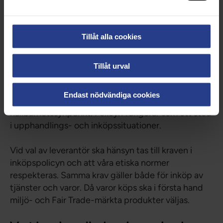
Vårdförbundet har en
inköpspolicy
som reglerar
hur inköp ska gå till. Policyn gäller alla
Tillåt alla cookies
upphandlingar och inköp som görs av anställda och
förtroendevalda på uppdrag av Vårdförbundet.
Tillåt urval
Vårdförbundet är en Fair Union. Det är när vi gör
inköp vi kan förhandla och ställa krav på leverantör,
Endast nödvändiga cookies
tjänster och varor, till exempel ur
hållbarhetssynpunkt. Policyn fungerar som ett stöd
i upphandlings- och inköpssituationer.
Vid val av leverantör ska hänsyn tas till kraven i
inköpspolicyn och att våra etiska normer
respekteras. Samma krav gäller både för inköp av
tjänster och varor. Då varor köps ska i första hand
miljö- och Fair Trade-märkta produkter väljas.