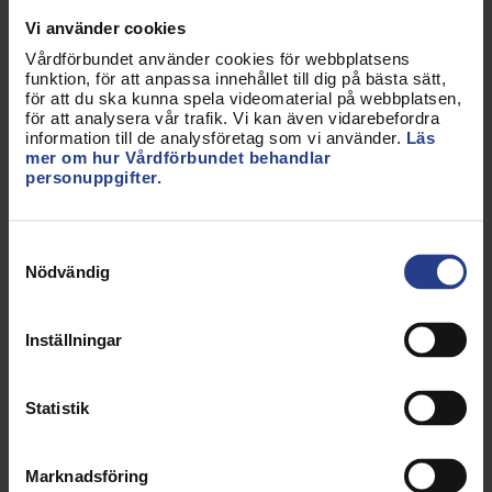
Vi använder cookies
Vårdförbundet har en resepolicy. Huvudprincipen
Vårdförbundet använder cookies för webbplatsens
är att resa kollektivt. Vi ska välja allmänna
funktion, för att anpassa innehållet till dig på bästa sätt,
kommunikationer, tåg och buss, i första hand.
för att du ska kunna spela videomaterial på webbplatsen,
för att analysera vår trafik. Vi kan även vidarebefordra
information till de analysföretag som vi använder.
Läs
Vi har internationella åtaganden och
mer om hur Vårdförbundet behandlar
utbildningsprojekt som innebär internationella
personuppgifter.
resor. Vi är solidariska med sjuksköterskor,
barnmorskor, biomedicinska analytiker och
Samtyckesval
röntgensjuksköterskor i andra länder, så som vår
Nödvändig
stadga uttrycker.
Vårdförbundet är miljödiplomerat,
vi är medlemmar
Inställningar
i Fairtrade
och vid inköp väljer vi
Fairtradeprodukter i möjligaste mån.
Statistik
Har Vårdförbundet någon
inköpspolicy?
Marknadsföring