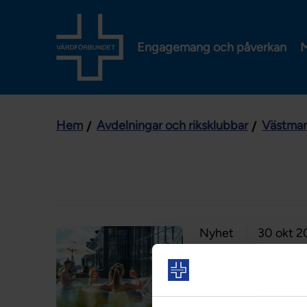
Engagemang och påverkan
M
Hem
Avdelningar och riksklubbar
Västma
Nyhet
30 okt 2
Medlemspris
Sugen på att koppla
och njuta i härliga p