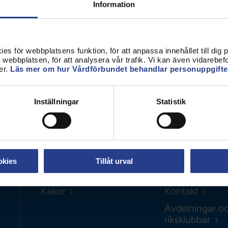
Förtroendevald
Information
i gymmet? Eller kanske starta dagen med ett
 till ett jättebra pris – klicka vidare!
Student
Chef
s för webbplatsens funktion, för att anpassa innehållet till dig på
webbplatsen, för att analysera vår trafik. Vi kan även vidarebefor
er.
Läs mer om hur Vårdförbundet behandlar personuppgifte
Inställningar
Statistik
Om webbplatsen
Hitta direkt
okies
Tillåt urval
Personuppgifter
Lönestatistik
Kakor
Kontakt
Avdelningar o
riksklubbar