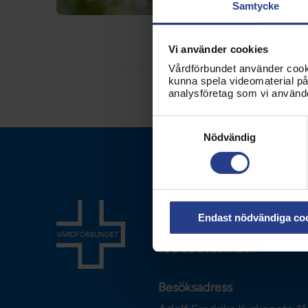
Samtycke
kanske ta ett pass 
morgondopp? Dessutom
Vi använder cookies
Vårdförbundet använder cookie
kunna spela videomaterial på 
analysföretag som vi använd
Samtyckesval
Nödvändig
Vårdförbundet
Endast nödvändiga co
Box 3260
103 65
Stockholm
Besöksadress