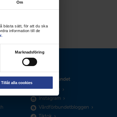
Om
 bästa sätt, för att du ska
dra information till de
r.
Marknadsföring
Följ Vårdförbundet
Tillåt alla cookies
Facebook
Instagram
ch
Vårdförbundetbloggen
Tiktok