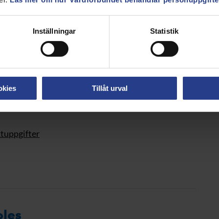
tockholm
ktuppgifter
Inställningar
Statistik
okies
Tillåt urval
ktuppgifter
oles