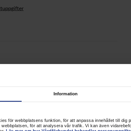
ktuppgifter
ktuppgifter
Information
s för webbplatsens funktion, för att anpassa innehållet till dig på
on
webbplatsen, för att analysera vår trafik. Vi kan även vidarebefor
er.
Läs mer om hur Vårdförbundet behandlar personuppgifte