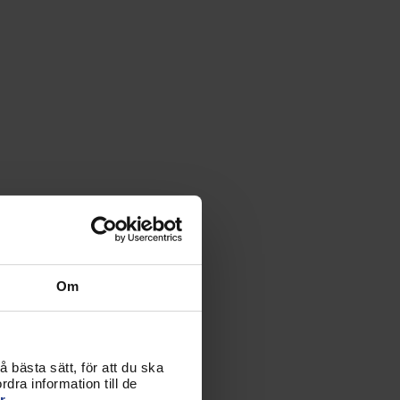
Om
 bästa sätt, för att du ska
dra information till de
r.