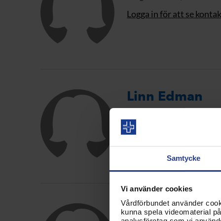
Logga in för att se konta
Linn Edman
Kongressombud, Stockholm
Logga in för att se konta
Samtycke
Vi använder cookies
Vårdförbundet använder cookie
Helene Ericss
kunna spela videomaterial på 
analysföretag som vi använd