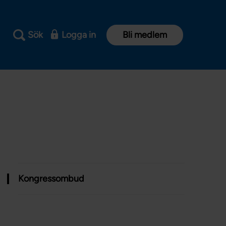
Sök
Logga in
Bli medlem
Kongressombud