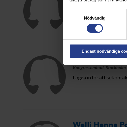
Kongressombud, Stockholm
Avdelningsvalberedning, S
Samtyckesval
Logga in för att se konta
Nödvändig
Endast nödvändiga co
Alathea Evans
Kongressombud, Stockholm
Logga in för att se konta
Walli Hanna P