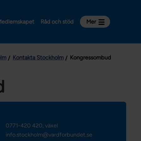
edlemskapet
Råd och stöd
Mer
Kontakt
Avdelningar och riksklubbar
olm
Kontakta Stockholm
Kongressombud
Om Vårdförbundet
Press
Aktiviteter och utbildningar
d
För dig som är:
Sjuksköterska
Barnmorska
Röntgensjuksköterska
0771-420 420, växel
Biomedicinsk analytiker
info.stockholm@vardforbundet.se