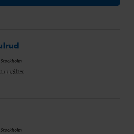
Förtroendevald
Student
Chef
ulrud
, Stockholm
ktuppgifter
g
, Stockholm