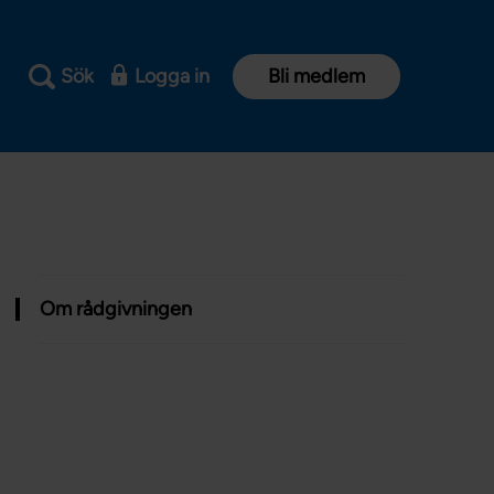
Sök
Logga in
Bli medlem
Om rådgivningen