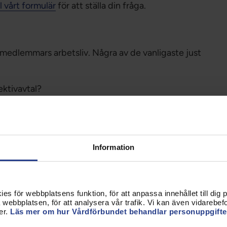
ll vårt formulär
för att ställa din fråga.
i medlemmars arbetsliv. Några av de vanligaste just
lektivavtal?
ändra i mitt schema?
luta innan löneöversynen är klar?
, och hur länge kan jag vara ledig?
a om min sjukskrivning?
ranska ditt anställningskontrakt eller råd om
Information
s för webbplatsens funktion, för att anpassa innehållet till dig på
webbplatsen, för att analysera vår trafik. Vi kan även vidarebefor
ch arbetsrätt.
er.
Läs mer om hur Vårdförbundet behandlar personuppgifte
s osäkra.