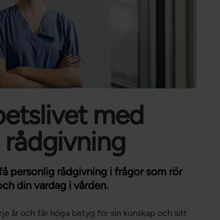
Förtroendevald
Student
Chef
betslivet med
 rådgivning
 personlig rådgivning i frågor som rör
 och din vardag i vården.
e år och får höga betyg för sin kunskap och sitt