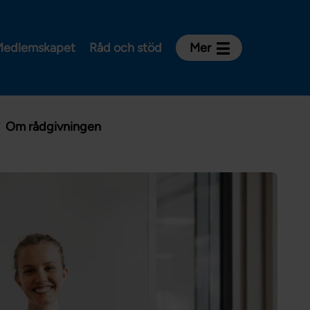
edlemskapet
Råd och stöd
Mer
Kontakt
Avdelningar och riksklubbar
Om rådgivningen
Om Vårdförbundet
Press
Aktiviteter och utbildningar
För dig som är:
Sjuksköterska
Barnmorska
Röntgensjuksköterska
Biomedicinsk analytiker